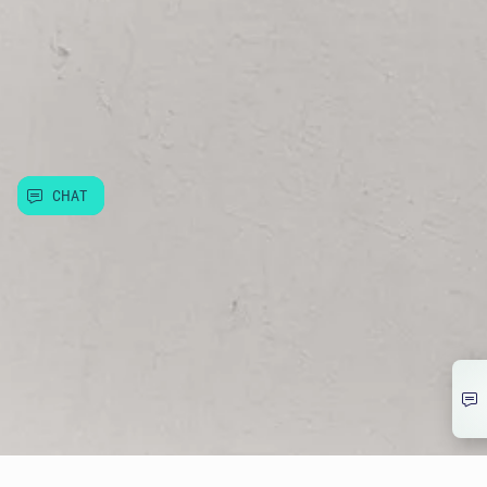
Allwyn
Další služby
Užitečné informace
CHAT
© Allwyn Česko a.s. Evropská 866/69, Vokovice, 160 00 Praha 6
266 12 12 12
info@allwyn.cz
IČ:26493993, DIČ: CZ699003312
Mapa stránek
Extranet