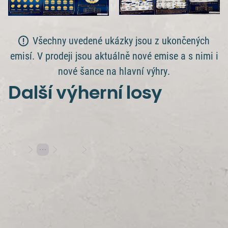
Všechny uvedené ukázky jsou z ukončených
emisí. V prodeji jsou aktuálně nové emise a s nimi i
nové šance na hlavní výhry.
Další výherní losy
Losy
Stírací losy
Výherní losy
Premium Černá perla nadělila 1 000 000 Kč
Hraj s rozumem
Herní plány
Varování: Účast na hazardní hře může být škodlivá | 18+
Hrajte s Allwynem