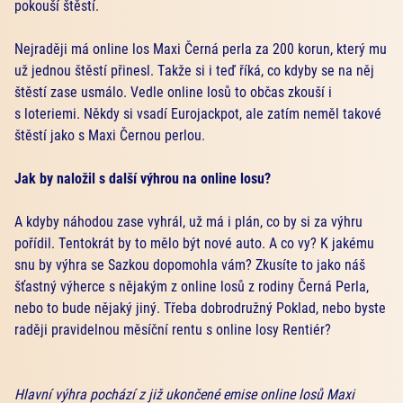
pokouší štěstí.
Nejraději má online los Maxi Černá perla za 200 korun, který mu
už jednou štěstí přinesl. Takže si i teď říká, co kdyby se na něj
štěstí zase usmálo. Vedle online losů to občas zkouší i
s loteriemi. Někdy si vsadí Eurojackpot, ale zatím neměl takové
štěstí jako s Maxi Černou perlou.
Jak by naložil s další výhrou na online losu?
A kdyby náhodou zase vyhrál, už má i plán, co by si za výhru
pořídil. Tentokrát by to mělo být nové auto. A co vy? K jakému
snu by výhra se Sazkou dopomohla vám? Zkusíte to jako náš
šťastný výherce s nějakým z online losů z rodiny Černá Perla,
nebo to bude nějaký jiný. Třeba dobrodružný Poklad, nebo byste
raději pravidelnou měsíční rentu s online losy Rentiér?
Hlavní výhra pochází z již ukončené emise online losů Maxi