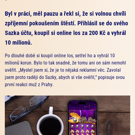
Byl v práci, měl pauzu a řekl si, že si volnou chvíli
zpříjemní pokoušením štěstí. Přihlásil se do svého
Sazka účtu, koupil si online los za 200 Kč a vyhrál
10 milionů.
Po dlouhé době si koupil online los, setřel ho a vyhrál 10
milionů korun. Bylo to tak snadné, že tomu ani on sám nemohl
uvěřit. „Myslel jsem si, že je to nějaká reklamní věc. Zavolal
jsem proto raději do Sazky, abych si vše ověřil,“ popisuje svou
první reakci muž z Prahy.