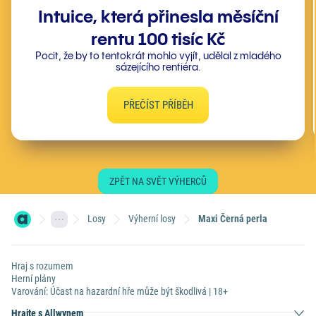
Intuice, která přinesla měsíční
rentu 100 tisíc Kč
Pocit, že by to tentokrát mohlo vyjít, udělal z mladého
sázejícího rentiéra.
PŘEČÍST PŘÍBĚH
ZPĚT NA SVĚT VÝHERCŮ
Losy
Výherní losy
Maxi Černá perla
Hraj s rozumem
Herní plány
Varování: Účast na hazardní hře může být škodlivá | 18+
Hrajte s Allwynem