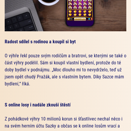
Radost sdílel s rodinou a koupil si byt
O výhře řekl pouze svým rodičům a bratrovi, se kterými se také o
část výhry podělil. Sám si koupil vlastní bydlení, protože do té
doby bydlel v podnájmu. „Moc dlouho mi to nevydrželo, teď už
jsem opět chudý Pražák, ale s vlastním bytem. Díky Sazce mám
bydlení,“ říká.
S online losy i nadále zkouší štěstí
Z pohádkové výhry 10 milionů korun si šťastlivec nechal něco i
na svém herním účtu Sazky a občas se k online losům vrací a