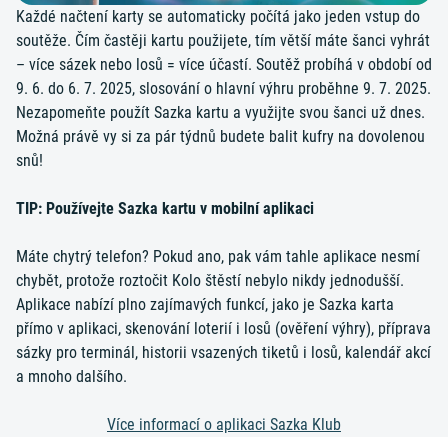
Každé načtení karty se automaticky počítá jako jeden vstup do
soutěže. Čím častěji kartu použijete, tím větší máte šanci vyhrát
– více sázek nebo losů = více účastí. Soutěž probíhá v období od
9. 6. do 6. 7. 2025, slosování o hlavní výhru proběhne 9. 7. 2025.
Nezapomeňte použít Sazka kartu a využijte svou šanci už dnes.
Možná právě vy si za pár týdnů budete balit kufry na dovolenou
snů!
TIP: Používejte Sazka kartu v mobilní aplikaci
Máte chytrý telefon? Pokud ano, pak vám tahle aplikace nesmí
chybět, protože roztočit Kolo štěstí nebylo nikdy jednodušší.
Aplikace nabízí plno zajímavých funkcí, jako je Sazka karta
přímo v aplikaci, skenování loterií i losů (ověření výhry), příprava
sázky pro terminál, historii vsazených tiketů i losů, kalendář akcí
a mnoho dalšího.
Více informací o aplikaci Sazka Klub