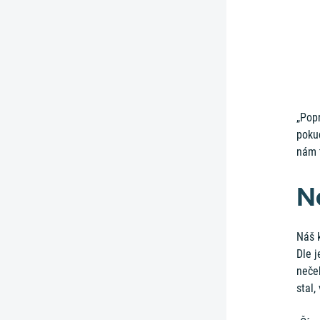
„Popr
pokud
nám t
N
Náš k
Dle j
neče
stal,