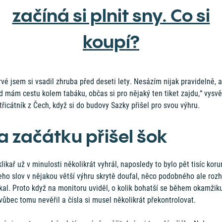
začíná si plnit sny. Co si
koupí?
vé jsem si vsadil zhruba před deseti lety. Nesázím nijak pravidelně, a
 mám cestu kolem tabáku, občas si pro nějaký ten tiket zajdu,“ vysvět
řicátník z Čech, když si do budovy Sazky přišel pro svou výhru.
a začátku přišel šok
likař už v minulosti několikrát vyhrál, naposledy to bylo pět tisíc koru
eho slov v nějakou větší výhru skrytě doufal, něco podobného ale roz
kal. Proto když na monitoru uviděl, o kolik bohatší se během okamžik
 vůbec tomu nevěřil a čísla si musel několikrát překontrolovat.