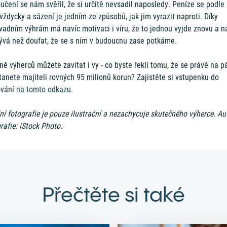
oučení se nám svěřil, že si určitě nevsadil naposledy. Peníze se podle
vždycky a sázení je jedním ze způsobů, jak jim vyrazit naproti. Díky
vadním výhrám má navíc motivaci i víru, že to jednou vyjde znovu a 
ývá než doufat, že se s ním v budoucnu zase potkáme.
ně výherců můžete zavítat i vy - co byste řekli tomu, že se právě na p
tanete majiteli rovných 95 milionů korun? Zajistěte si vstupenku do
ování
na tomto odkazu
.
í fotografie je pouze ilustrační a nezachycuje skutečného výherce. Au
rafie: iStock Photo.
Přečtěte si také