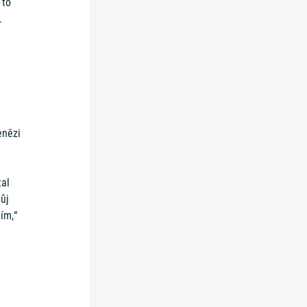
 to
.
enězi
tal
můj
ím,“