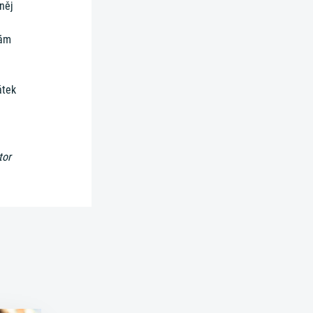
 něj
nám
átek
tor