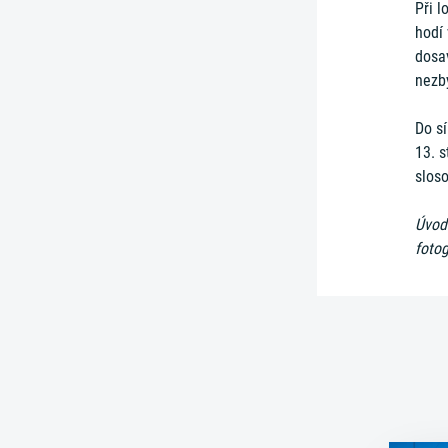
Při l
hodí 
dosa
nezb
Do sí
13. s
slos
Úvodn
fotog