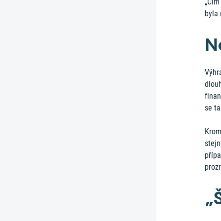
„Čím 
byla 
N
Výhra
dlouh
finan
se ta
Kromě
stejn
příp
prozr
„Š