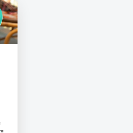
m
ými