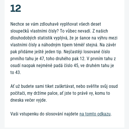
12
Nechce se vám zdlouhavě vyplňovat všech deset
sloupečků vlastními čísly? To vůbec nevadí. Z našich
dlouhodobých statistik vyplývá, že je šance na výhru mezi
vlastními čísly a náhodným tipem téměř stejná. Na závěr
pak přidáme ještě jeden tip. Nejčastěji losované číslo
prvního tahu je 47, toho druhého pak 12. V prvním tahu z
osudí naopak nejméně padá číslo 45, ve druhém tahu je
to 43.
Ať už budete sami tiket zaškrtávat, nebo svěříte svůj osud
počítači, my držíme palce, ať jste to právě vy, komu to
dneska večer vyjde.
Vaši vstupenku do slosování najdete
na tomto odkazu
.