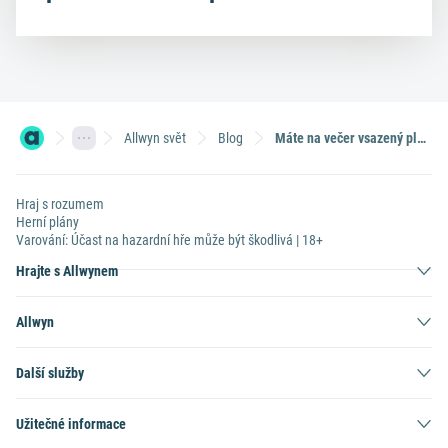
Allwyn svět
Blog
Máte na večer vsazený plný tiket Sportky? Skvělé! Jste ve hře o Mini Cooper Cabrio!
Hraj s rozumem
Herní plány
Varování: Účast na hazardní hře může být škodlivá | 18+
Hrajte s Allwynem
Allwyn
Další služby
Užitečné informace