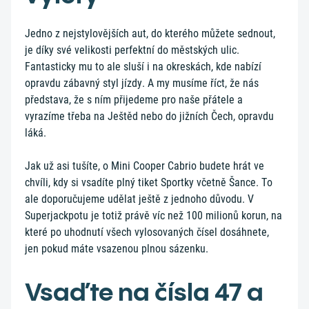
Jedno z nejstylovějších aut, do kterého můžete sednout,
je díky své velikosti perfektní do městských ulic.
Fantasticky mu to ale sluší i na okreskách, kde nabízí
opravdu zábavný styl jízdy. A my musíme říct, že nás
představa, že s ním přijedeme pro naše přátele a
vyrazíme třeba na Ještěd nebo do jižních Čech, opravdu
láká.
Jak už asi tušíte, o Mini Cooper Cabrio budete hrát ve
chvíli, kdy si vsadíte plný tiket Sportky včetně Šance. To
ale doporučujeme udělat ještě z jednoho důvodu. V
Superjackpotu je totiž právě víc než 100 milionů korun, na
které po uhodnutí všech vylosovaných čísel dosáhnete,
jen pokud máte vsazenou plnou sázenku.
Vsaďte na čísla 47 a