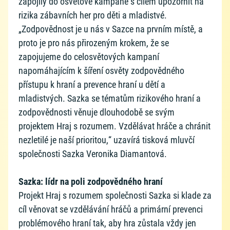
zapojily do osvětové kampaně s cílem upozornit na
rizika zábavních her pro děti a mladistvé.
„Zodpovědnost je u nás v Sazce na prvním místě, a
proto je pro nás přirozeným krokem, že se
zapojujeme do celosvětových kampaní
napomáhajícím k šíření osvěty zodpovědného
přístupu k hraní a prevence hraní u dětí a
mladistvých. Sazka se tématům rizikového hraní a
zodpovědnosti věnuje dlouhodobě se svým
projektem Hraj s rozumem. Vzdělávat hráče a chránit
nezletilé je naší prioritou,“ uzavírá tisková mluvčí
společnosti Sazka Veronika Diamantová.
Sazka: lídr na poli zodpovědného hraní
Projekt Hraj s rozumem společnosti Sazka si klade za
cíl věnovat se vzdělávání hráčů a primární prevenci
problémového hraní tak, aby hra zůstala vždy jen