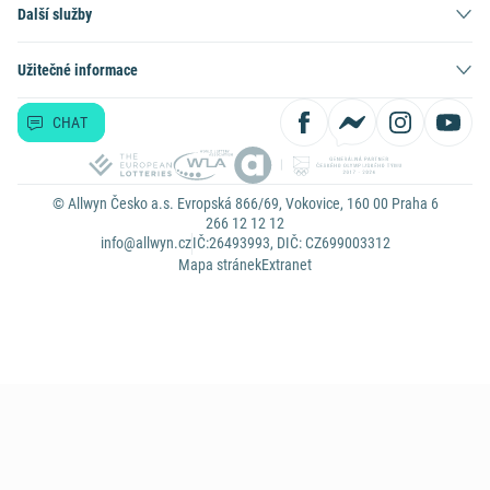
Další služby
Užitečné informace
CHAT
© Allwyn Česko a.s. Evropská 866/69, Vokovice, 160 00 Praha 6
266 12 12 12
info@allwyn.cz
IČ:26493993, DIČ: CZ699003312
Mapa stránek
Extranet