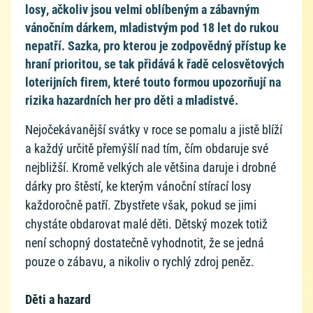
losy, ačkoliv jsou velmi oblíbeným a zábavným
vánočním dárkem, mladistvým pod 18 let do rukou
nepatří. Sazka, pro kterou je zodpovědný přístup ke
hraní prioritou, se tak přidává k řadě celosvětových
loterijních firem, které touto formou upozorňují na
rizika hazardních her pro děti a mladistvé.
Nejočekávanější svátky v roce se pomalu a jistě blíží
a každý určitě přemýšlí nad tím, čím obdaruje své
nejbližší. Kromě velkých ale většina daruje i drobné
dárky pro štěstí, ke kterým vánoční stírací losy
každoročně patří. Zbystřete však, pokud se jimi
chystáte obdarovat malé děti. Dětský mozek totiž
není schopný dostatečně vyhodnotit, že se jedná
pouze o zábavu, a nikoliv o rychlý zdroj peněz.
Děti a hazard