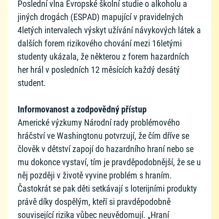
Poslední vlna Evropské školní studie o alkoholu a
jiných drogách (ESPAD) mapující v pravidelných
4letých intervalech výskyt užívání návykových látek a
dalších forem rizikového chování mezi 16letými
studenty ukázala, že některou z forem hazardních
her hrál v posledních 12 měsících každý desátý
student.
Informovanost a zodpovědný přístup
Americké výzkumy Národní rady problémového
hráčství ve Washingtonu potvrzují, že čím dříve se
člověk v dětství zapojí do hazardního hraní nebo se
mu dokonce vystaví, tím je pravděpodobnější, že se u
něj později v životě vyvine problém s hraním.
Častokrát se pak děti setkávají s loterijními produkty
právě díky dospělým, kteří si pravděpodobně
související rizika vůbec neuvědomují. „Hraní