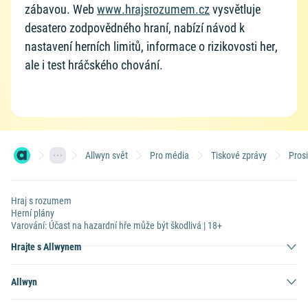
zábavou. Web
www.hrajsrozumem.cz
vysvětluje
desatero zodpovědného hraní, nabízí návod k
nastavení herních limitů, informace o rizikovosti her,
ale i test hráčského chování.
Allwyn svět
Pro média
Tiskové zprávy
Pros
Hraj s rozumem
Herní plány
Varování: Účast na hazardní hře může být škodlivá | 18+
Hrajte s Allwynem
Allwyn