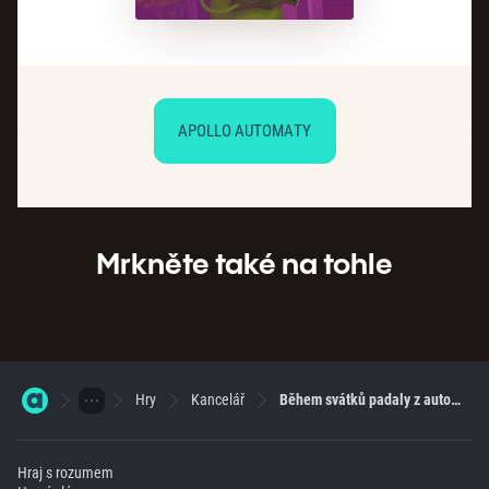
APOLLO AUTOMATY
Mrkněte také na tohle
Hry
Kancelář
Během svátků padaly z automatů statisícové Apollo jackpoty
Hraj s rozumem