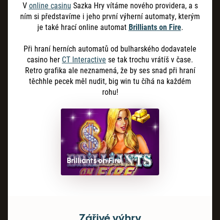
V
online casinu
Sazka Hry vítáme nového providera, a s
ním si představíme i jeho první výherní automaty, kterým
je také hrací online automat
Brilliants on Fire
.
Při hraní herních automatů od bulharského dodavatele
casino her
CT Interactive
se tak trochu vrátíš v čase.
Retro grafika ale neznamená, že by ses snad při hraní
těchhle pecek měl nudit, big win tu číhá na každém
rohu!
Brilliants on Fire
Zářivé výhry