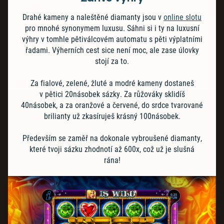
Drahé kameny a naleštěné diamanty jsou v
online slotu
pro mnohé synonymem luxusu. Sáhni si i ty na luxusní
výhry v tomhle pětiválcovém automatu s pěti výplatními
řadami. Výherních cest sice není moc, ale zase úlovky
stojí za to.
Za fialové, zelené, žluté a modré kameny dostaneš
v pětici 20násobek sázky. Za růžováky sklidíš
40násobek, a za oranžové a červené, do srdce tvarované
brilianty už zkasíruješ krásný 100násobek.
Především se zaměř na dokonale vybroušené diamanty,
které tvoji sázku zhodnotí až 600x, což už je slušná
rána!