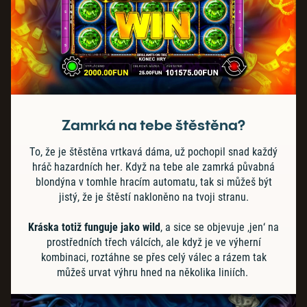
Zamrká na tebe štěstěna?
To, že je štěstěna vrtkavá dáma, už pochopil snad každý
hráč hazardních her. Když na tebe ale zamrká půvabná
blondýna v tomhle hracím automatu, tak si můžeš být
jistý, že je štěstí nakloněno na tvoji stranu.
Kráska totiž funguje jako wild
, a sice se objevuje ‚jen‘ na
prostředních třech válcích, ale když je ve výherní
kombinaci, roztáhne se přes celý válec a rázem tak
můžeš urvat výhru hned na několika liniích.