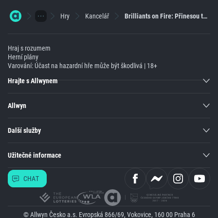
Hry
Kancelář
Brilliants on Fire: Přinesou ti na automatu brilianty štěstí?
Hraj s rozumem
Herní plány
Varování: Účast na hazardní hře může být škodlivá | 18+
Hrajte s Allwynem
Allwyn
Další služby
Užitečné informace
CHAT
© Allwyn Česko a.s. Evropská 866/69, Vokovice, 160 00 Praha 6