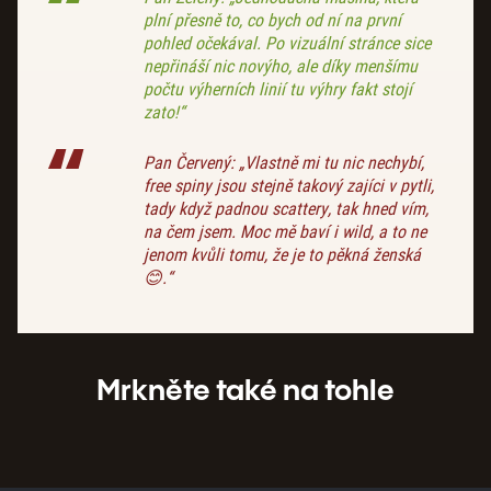
plní přesně to, co bych od ní na první
pohled očekával. Po vizuální stránce sice
nepřináší nic novýho, ale díky menšímu
počtu výherních linií tu výhry fakt stojí
zato!“
Pan Červený: „Vlastně mi tu nic nechybí,
free spiny jsou stejně takový zajíci v pytli,
tady když padnou scattery, tak hned vím,
na čem jsem. Moc mě baví i wild, a to ne
jenom kvůli tomu, že je to pěkná ženská
😊.“
Mrkněte také na tohle