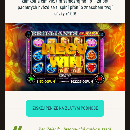
kamkoli a čím víc, tím samozřejmě líp – za pět
padnutých hvězd se ti splní přání o znásobení tvojí
sázky x100!
ZÍSKEJ PENÍZE NA ZLATÝM PODNOSE
Pan Zelený: „Jednoduchá mašina, která