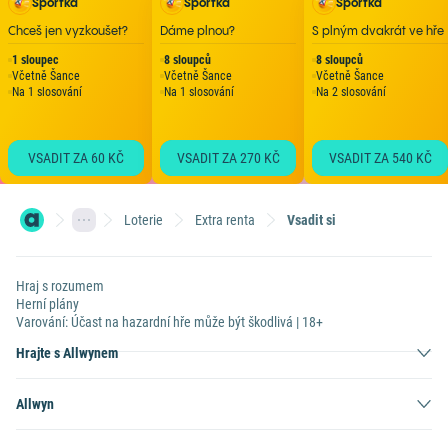
Sportka
Sportka
Sportka
Chceš jen vyzkoušet?
Dáme plnou?
S plným dvakrát ve hře
1 sloupec
8 sloupců
8 sloupců
Včetně Šance
Včetně Šance
Včetně Šance
Na 1 slosování
Na 1 slosování
Na 2 slosování
VSADIT ZA 60 KČ
VSADIT ZA 270 KČ
VSADIT ZA 540 KČ
Loterie
Extra renta
Vsadit si
Hraj s rozumem
Herní plány
Varování: Účast na hazardní hře může být škodlivá | 18+
Hrajte s Allwynem
Allwyn