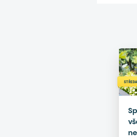
STŘEDA
Sp
vš
ne