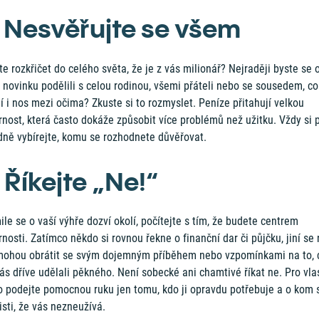
. Nesvěřujte se všem
e rozkřičet do celého světa, že je z vás milionář? Nejraději byste se 
 novinku podělili s celou rodinou, všemi přáteli nebo se sousedem, co
í i nos mezi očima? Zkuste si to rozmyslet. Peníze přitahují velkou
nost, která často dokáže způsobit více problémů než užitku. Vždy si 
dně vybírejte, komu se rozhodnete důvěřovat.
 Říkejte „Ne!“
le se o vaší výhře dozví okolí, počítejte s tím, že budete centrem
nosti. Zatímco někdo si rovnou řekne o finanční dar či půjčku, jiní se
mohou obrátit se svým dojemným příběhem nebo vzpomínkami na to, 
ás dříve udělali pěkného. Není sobecké ani chamtivé říkat ne. Pro vla
o podejte pomocnou ruku jen tomu, kdo ji opravdu potřebuje a o kom 
jisti, že vás nezneužívá.