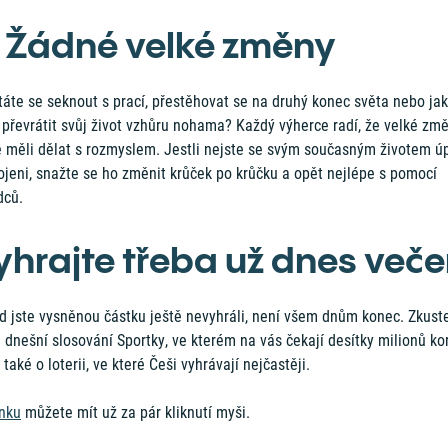
. Žádné velké změny
áte se seknout s prací, přestěhovat se na druhý konec světa nebo jak
 převrátit svůj život vzhůru nohama? Každý výherce radí, že velké zm
e měli dělat s rozmyslem. Jestli nejste se svým současným životem ú
ojeni, snažte se ho změnit krůček po krůčku a opět nejlépe s pomocí
dců.
yhrajte třeba už dnes veče
d jste vysněnou částku ještě nevyhráli, není všem dnům konec. Zkust
 dnešní slosování Sportky, ve kterém na vás čekají desítky milionů ko
 také o loterii, ve které Češi vyhrávají nejčastěji.
nku
můžete mít už za pár kliknutí myši.