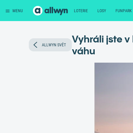
MENU
LOTERIE
LOSY
FUNPARK
Vyhráli jste 
ALLWYN SVĚT
váhu