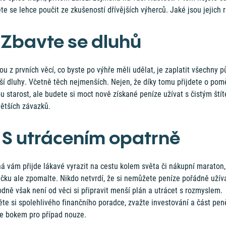
e se lehce poučit ze zkušeností dřívějších výherců. Jaké jsou jejich 
. Zbavte se dluhů
u z prvních věcí, co byste po výhře měli udělat, je zaplatit všechny p
ší dluhy. Včetně těch nejmenších. Nejen, že díky tomu přijdete o pom
u starost, ale budete si moct nově získané peníze užívat s čistým ští
větších závazků.
. S utrácením opatrně
á vám přijde lákavé vyrazit na cestu kolem světa či nákupní maraton,
ičku ale zpomalte. Nikdo netvrdí, že si nemůžete peníze pořádně užíva
dně však není od věci si připravit menší plán a utrácet s rozmyslem.
te si spolehlivého finančního poradce, zvažte investování a část pen
te bokem pro případ nouze.