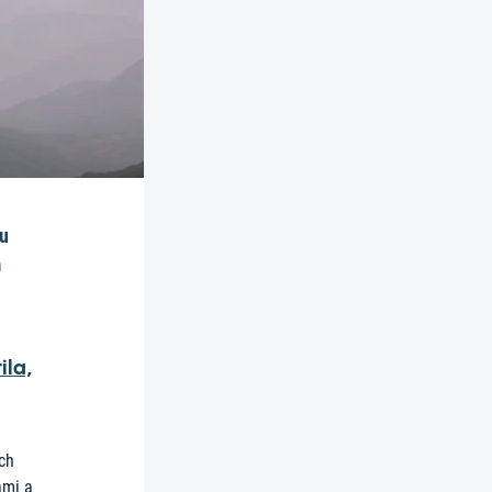
tu
m
ila,
ch
ami a