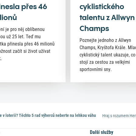
inesla přes 46
cyklistického
lionů
talentu z Allwyn
Champs
ní je pro něj oblíbenou
nou už 25 let. Teď mu
Poznejte jednoho z Allwyn
tka přinesla přes 46 milionů
Champs, Kryštofa Krále. Mla
žnost začít si život užívat
cyklistický talent ukazuje, co
.
stojí za cestou za velkými
sportovními sny.
te v loterii? Těchto 5 rad výherců neberte na lehkou váhu
Hraj s rozumem
Her
n
Další služby