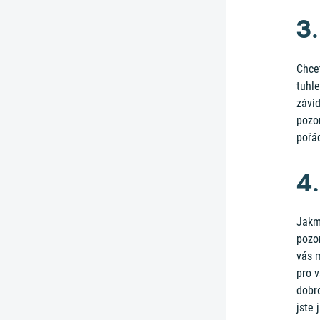
3
Chcet
tuhle
závid
pozor
pořá
4.
Jakmi
pozor
vás 
pro v
dobr
jste 