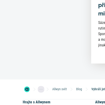
př
mi
Sáze
ruti
Spor
a mo
jinak
Allwyn svět
Blog
Vyhráli js
Hrajte s Allwynem
Allwy