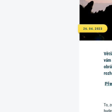
26. 04. 2023
Větš
vám 
obrá
rozh
Pře
To, z
budet