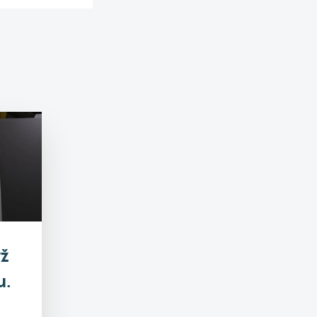
yž
u.