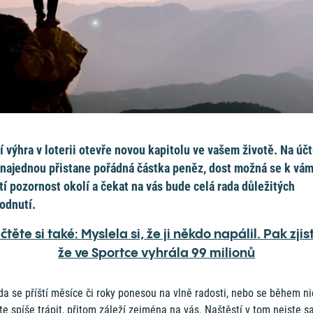
í výhra v loterii otevře novou kapitolu ve vašem životě. Na úč
najednou přistane pořádná částka peněz, dost možná se k vá
tí pozornost okolí a čekat na vás bude celá rada důležitých
odnutí.
čtěte si také: Myslela si, že ji někdo napálil. Pak zjist
že ve Sportce vyhrála 99 milionů
da se příští měsíce či roky ponesou na vlně radosti, nebo se během ni
e spíše trápit, přitom záleží zejména na vás. Naštěstí v tom nejste s