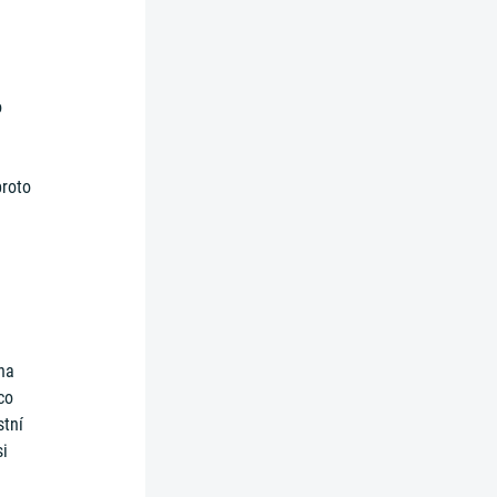
o
proto
 na
co
stní
si