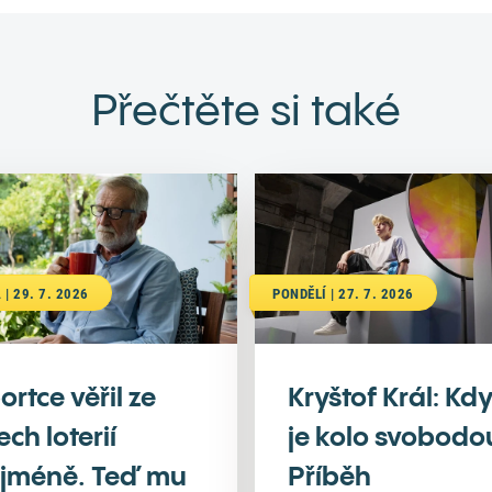
Přečtěte si také
 | 29. 7. 2026
PONDĚLÍ | 27. 7. 2026
ortce věřil ze
Kryštof Král: Kd
ech loterií
je kolo svobodo
jméně. Teď mu
Příběh