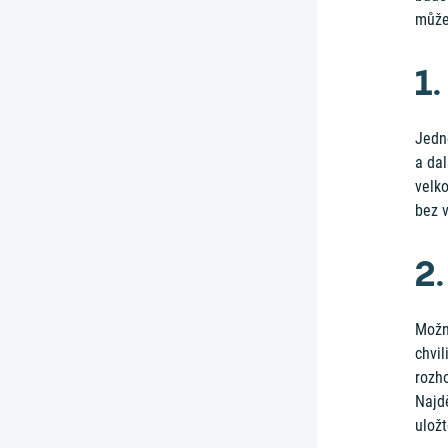
můžet
1
Jedno
a dal
velko
bez 
2
Možn
chvil
rozho
Najdě
ulož