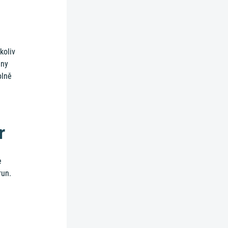
koliv
ěny
plně
r
e
run.