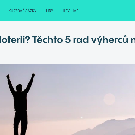
KURZOVÉ SÁZKY
HRY
HRY LIVE
v loterii? Těchto 5 rad výherců