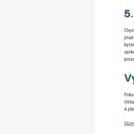
5
Chyst
jinak
byst
spok
pora
V
Poku
třeba
A jde
Sáze