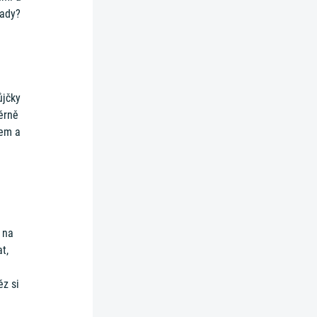
rady?
ůjčky
ěrně
tem a
 na
t,
ěz si