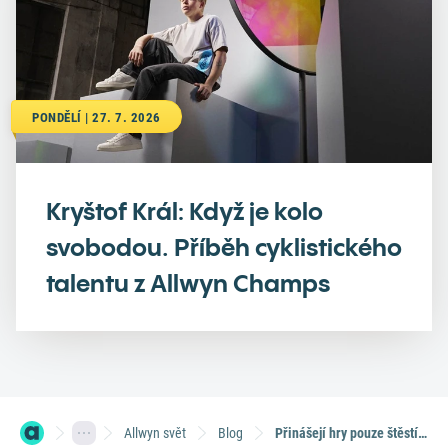
PONDĚLÍ | 27. 7. 2026
Kryštof Král: Když je kolo
svobodou. Příběh cyklistického
talentu z Allwyn Champs
Allwyn svět
Blog
Přinášejí hry pouze štěstí? Sazka spouští projekt odpovědného hraní Hraj s rozumem