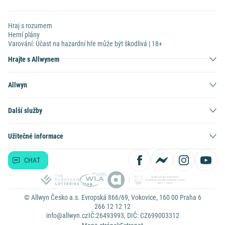
Hraj s rozumem
Herní plány
Varování: Účast na hazardní hře může být škodlivá | 18+
Hrajte s Allwynem
Allwyn
Další služby
Užitečné informace
CHAT
© Allwyn Česko a.s. Evropská 866/69, Vokovice, 160 00 Praha 6
266 12 12 12
info@allwyn.cz
IČ:26493993, DIČ: CZ699003312