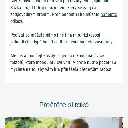
Aby zábava zůstala opravdu jen rozptýlením, spustila
Sazka projekt Hraj s rozumem, který se zabývá
zodpovědným hraním. Prohlédnout si ho můžete
na tomto
odkazu
.
Podívat se můžete mimo jiné i na míru rizikovosti
jednotlivých typů her. Tzv. Risk Level najdete zase
tady
.
Ale nezapomínejte, vždy se jedná o kombinaci více
faktorů, které mohou hru ovlivnit. A proto buďte pozorní a
myslete na to, aby vám hra přinášela především radost.
Přečtěte si také