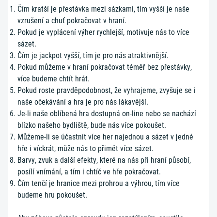
Čím kratší je přestávka mezi sázkami, tím vyšší je naše
vzrušení a chuť pokračovat v hraní.
Pokud je vyplácení výher rychlejší, motivuje nás to více
sázet.
Čím je jackpot vyšší, tím je pro nás atraktivnější.
Pokud můžeme v hraní pokračovat téměř bez přestávky,
více budeme chtít hrát.
Pokud roste pravděpodobnost, že vyhrajeme, zvyšuje se i
naše očekávání a hra je pro nás lákavější.
Je-li naše oblíbená hra dostupná on-line nebo se nachází
blízko našeho bydliště, bude nás více pokoušet.
Můžeme-li se účastnit více her najednou a sázet v jedné
hře i víckrát, může nás to přimět více sázet.
Barvy, zvuk a další efekty, které na nás při hraní působí,
posílí vnímání, a tím i chtíč ve hře pokračovat.
Čím tenčí je hranice mezi prohrou a výhrou, tím více
budeme hru pokoušet.