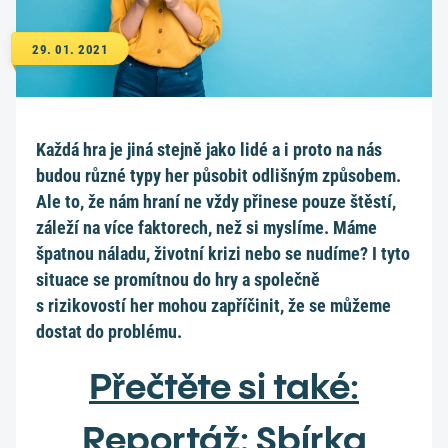
29. 01. 2021
Každá hra je jiná stejně jako lidé a i proto na nás
budou různé typy her působit odlišným způsobem.
Ale to, že nám hraní ne vždy přinese pouze štěstí,
záleží na více faktorech, než si myslíme. Máme
špatnou náladu, životní krizi nebo se nudíme? I tyto
situace se promítnou do hry a společně
s rizikovostí her mohou zapříčinit, že se můžeme
dostat do problému.
Přečtěte si také:
Reportáž: Sbírka