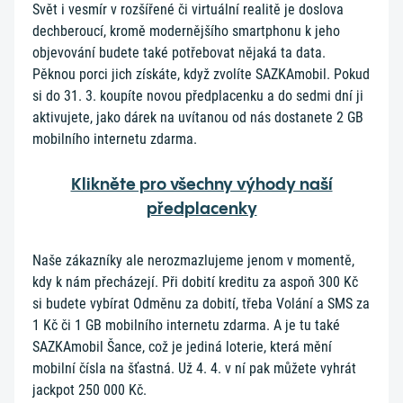
Svět i vesmír v rozšířené či virtuální realitě je doslova
dechberoucí, kromě modernějšího smartphonu k jeho
objevování budete také potřebovat nějaká ta data.
Pěknou porci jich získáte, když zvolíte SAZKAmobil. Pokud
si do 31. 3. koupíte novou předplacenku a do sedmi dní ji
aktivujete, jako dárek na uvítanou od nás dostanete 2 GB
mobilního internetu zdarma.
Klikněte pro všechny výhody naší
předplacenky
Naše zákazníky ale nerozmazlujeme jenom v momentě,
kdy k nám přecházejí. Při dobití kreditu za aspoň 300 Kč
si budete vybírat Odměnu za dobití, třeba Volání a SMS za
1 Kč či 1 GB mobilního internetu zdarma. A je tu také
SAZKAmobil Šance, což je jediná loterie, která mění
mobilní čísla na šťastná. Už 4. 4. v ní pak můžete vyhrát
jackpot 250 000 Kč.