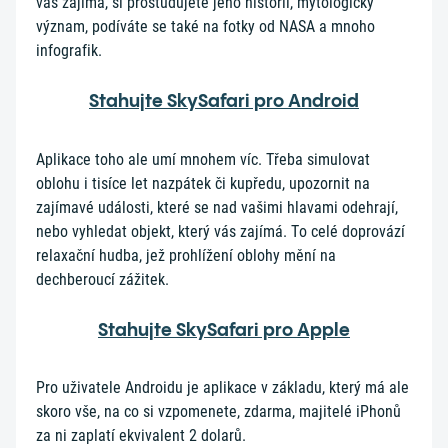
vás zajímá, si prostudujete jeho historii, mytologický
význam, podíváte se také na fotky od NASA a mnoho
infografik.
Stahujte SkySafari pro Android
Aplikace toho ale umí mnohem víc. Třeba simulovat
oblohu i tisíce let nazpátek či kupředu, upozornit na
zajímavé události, které se nad vašimi hlavami odehrají,
nebo vyhledat objekt, který vás zajímá. To celé doprovází
relaxační hudba, jež prohlížení oblohy mění na
dechberoucí zážitek.
Stahujte SkySafari pro Apple
Pro uživatele Androidu je aplikace v základu, který má ale
skoro vše, na co si vzpomenete, zdarma, majitelé iPhonů
za ni zaplatí ekvivalent 2 dolarů.