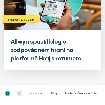
STŘEDA | 5. 8. 2026
Allwyn spustil blog o
zodpovědném hraní na
platformě Hraj s rozumem
Allwyn svět
Blog
Jak letos Češi strávili léto? Lidé zůstali většinou v Česku a začali se více věnovat sportu