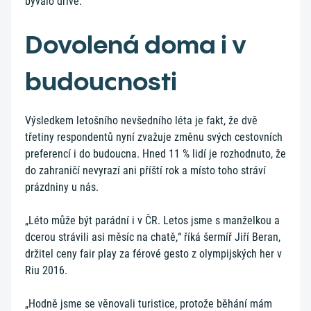
bývalo dříve.
Dovolená doma i v
budoucnosti
Výsledkem letošního nevšedního léta je fakt, že dvě
třetiny respondentů nyní zvažuje změnu svých cestovních
preferencí i do budoucna. Hned 11 % lidí je rozhodnuto, že
do zahraničí nevyrazí ani příští rok a místo toho stráví
prázdniny u nás.
„Léto může být parádní i v ČR. Letos jsme s manželkou a
dcerou strávili asi měsíc na chatě,“ říká šermíř Jiří Beran,
držitel ceny fair play za férové gesto z olympijských her v
Riu 2016.
„Hodně jsme se věnovali turistice, protože běhání mám