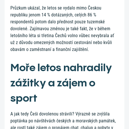
Průzkum ukázal, že letos se vydalo mimo Českou
republiku jenom 14 % dotázaných, celých 86 %
respondentů potom dalo přednost pouze tuzemské
dovolené. Zajímavou změnou je také fakt, že v během
letošního léta si třetina Čechů volno vůbec nevybrala ať
už z důvodu omezených možností cestování nebo kvůli
obavám o zaměstnaní a finanční zajištění.
Moře letos nahradily
zážitky a zájem o
sport
A jak tedy Češi dovolenou strávili? Výrazně se zvýšila
poptávka po návštěvách českých a moravských památek,
ale rostl také zájem o pronájem chat, chalup a pobyty v