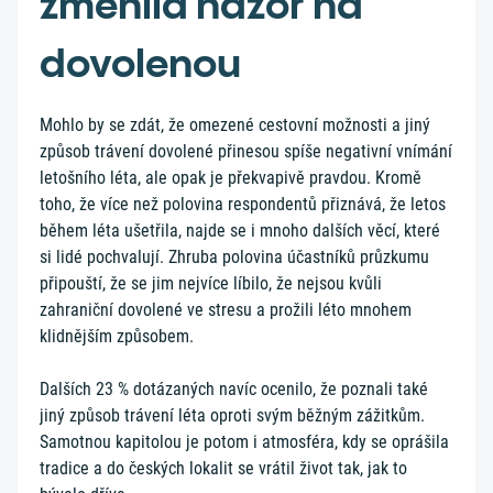
změnila názor na
dovolenou
Mohlo by se zdát, že omezené cestovní možnosti a jiný
způsob trávení dovolené přinesou spíše negativní vnímání
letošního léta, ale opak je překvapivě pravdou. Kromě
toho, že více než polovina respondentů přiznává, že letos
během léta ušetřila, najde se i mnoho dalších věcí, které
si lidé pochvalují. Zhruba polovina účastníků průzkumu
připouští, že se jim nejvíce líbilo, že nejsou kvůli
zahraniční dovolené ve stresu a prožili léto mnohem
klidnějším způsobem.
Dalších 23 % dotázaných navíc ocenilo, že poznali také
jiný způsob trávení léta oproti svým běžným zážitkům.
Samotnou kapitolou je potom i atmosféra, kdy se oprášila
tradice a do českých lokalit se vrátil život tak, jak to