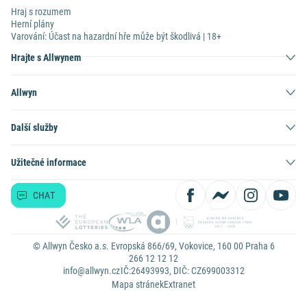
Hraj s rozumem
Herní plány
Varování: Účast na hazardní hře může být škodlivá | 18+
Hrajte s Allwynem
Allwyn
Další služby
Užitečné informace
CHAT
© Allwyn Česko a.s. Evropská 866/69, Vokovice, 160 00 Praha 6
266 12 12 12
info@allwyn.cz
IČ:26493993, DIČ: CZ699003312
Mapa stránek
Extranet