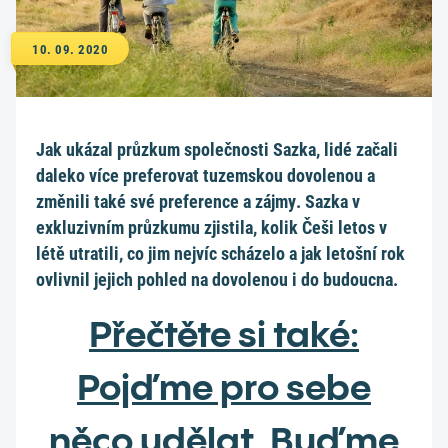
10. 09. 2020
Jak ukázal průzkum společnosti Sazka, lidé začali
daleko více preferovat tuzemskou dovolenou a
změnili také své preference a zájmy. Sazka v
exkluzivním průzkumu zjistila, kolik Češi letos v
létě utratili, co jim nejvíc scházelo a jak letošní rok
ovlivnil jejich pohled na dovolenou i do budoucna.
Přečtěte si také:
Pojďme pro sebe
něco udělat. Buďme