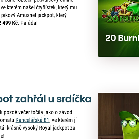
, ve kterém našel čtyřlístek, který mu
 pikový Amusnet jackpot, který
2 499 Kč
. Paráda!
20 Burn
ot zahřál u srdíčka
ek pozdě večer točila jako o závod
utomatu
Kancelářská 81
, ve kterém jí
stál krásně vysoký Royal jackpot za
e!