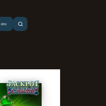
 výhry