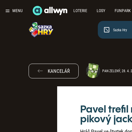
MENU
LOTERIE
LOSY
FUNPARK
Sazka Hry
KANCELÁŘ
PAN ZELENÝ, 28. 4. 
Pavel tref
pikový jac
Hráč Pavel ve čtvrtek dop