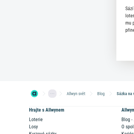
Sází
lote
mu p
přin
Allwyn svět
Blog
Hrajte s Allwynem
Allwy
Loterie
Blog -
Losy
O spol
Kurzové sázky
Kariér