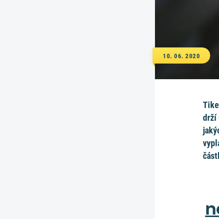
10. 06. 2020
Tike
drží
jaký
vypl
část
n