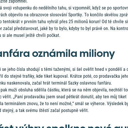
žitě zapomněl.
á svoji vstupenku do nedělního tahu, si vzpomněl, když se po sportov
ách objevilo na obrazovce slosování Sportky. To končilo skvělou zprá
 tentokrát v prvním tahu vyhrál přes 25 milionů korun! Od té chvíle si
r začal představovat, jaké by to bylo, kdyby to byl právě on. Na kontr
u si ale musel ještě chvíli počkat.
anfára oznámila miliony
i se jeho čísla shodují s těmi taženými, si šel ověřit hned v pondělí a 
il do stejné trafiky, kde tiket kupoval. Krátce poté, co prodavačka jeh
nku naskenovala, začal hrát terminál Sazky oslavnou fanfáru.
pak muži obsluha sdělila částku, která se na něm objevila, nechtěl t
 věřit. „Paní prodavačku jsem snad pětkrát donutil, aby ten můj tiket
la terminálem znovu, že to není možné,“ smál se výherce. Výsledek by
 stejný, a tak svému štěstí začal postupně věřit.