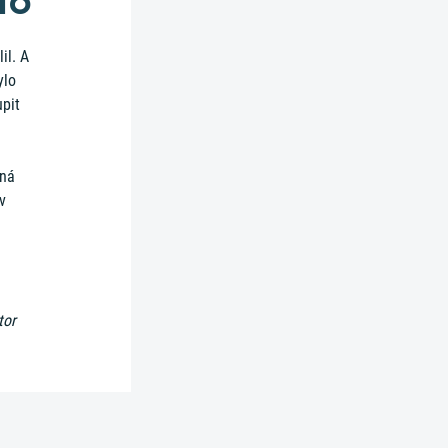
to
il. A
ylo
upit
žná
v
tor