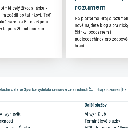
rozumem
 téměř celý život a lásku k
riím zdědil po tatínkovi. Teď
Na platformě Hraj s rozume
lná sázenka Eurojackpotu
nově najdete blog s praktick
esla přes 20 milionů korun.
články, podcastem i
audiocoachingy pro zodpov
hraní.
Sázka na vlastní čísla ve Sportce vydělala seniorovi ze středních Čech přes 25 milionů
Hraj s rozumem
Her
n
Další služby
 Allwyn svět
Allwyn Klub
ečnosti
Terminálové služby
a v Allwyn Česko
Affiliate program Allwy