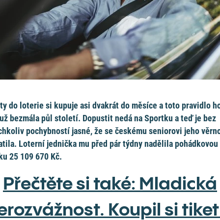
ty do loterie si kupuje asi dvakrát do měsíce a toto pravidlo h
 už bezmála půl století. Dopustit nedá na Sportku a teď je bez
chkoliv pochybností jasné, že se českému seniorovi jeho věrn
atila. Loterní jednička mu před pár týdny nadělila pohádkovou
ku 25 109 670 Kč.
Přečtěte si také: Mladická
erozvážnost. Koupil si tiket