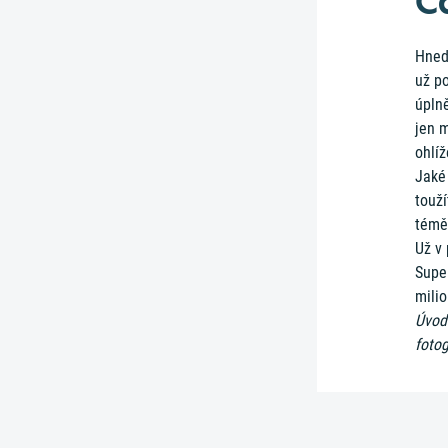
Č
Hned,
už p
úplně
jen 
ohlíž
Jaké 
touží
téměř
Už v 
Super
milio
Úvodn
fotog