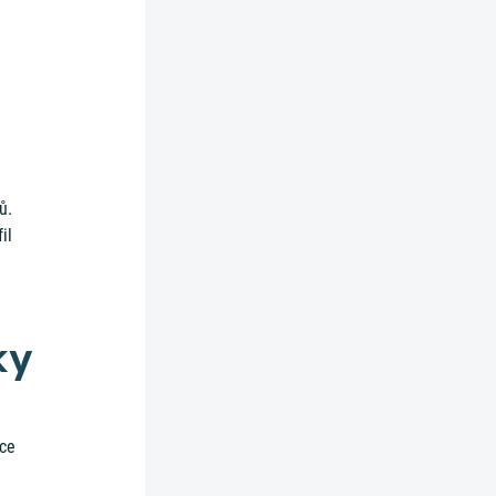
ů.
il
ky
rce