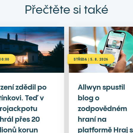
Přečtěte si také
 10:00
STŘEDA | 5. 8. 2026
zení zdědil po
Allwyn spustil
tínkovi. Teď v
blog o
rojackpotu
zodpovědném
hrál přes 20
hraní na
lionů korun
platformě Hraj s