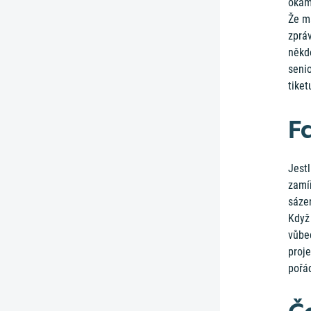
okam
Že m
zpráv
někdo
senio
tiket
F
Jestl
zamíř
sáze
Když 
vůbec
proje
pořád