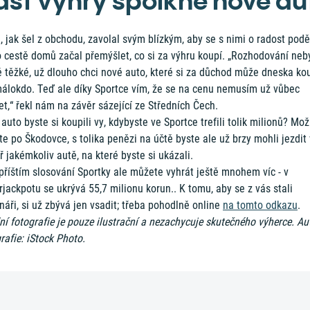
ást výhry spolkne nové au
 jak šel z obchodu, zavolal svým blízkým, aby se s nimi o radost poděl
o cestě domů začal přemýšlet, co si za výhru koupí. „Rozhodování neb
 těžké, už dlouho chci nové auto, které si za důchod může dneska ko
málokdo. Teď ale díky Sportce vím, že se na cenu nemusím už vůbec
et,“ řekl nám na závěr sázející ze Středních Čech.
auto byste si koupili vy, kdybyste ve Sportce trefili tolik milionů? Mo
te po Škodovce, s tolika penězi na účtě byste ale už brzy mohli jezdit 
 jakémkoliv autě, na které byste si ukázali.
příštím slosování Sportky ale můžete vyhrát ještě mnohem víc - v
jackpotu se ukrývá 55,7 milionu korun.. K tomu, aby se z vás stali
náři, si už zbývá jen vsadit; třeba pohodlně online
na tomto odkazu
.
í fotografie je pouze ilustrační a nezachycuje skutečného výherce. Au
rafie: iStock Photo.