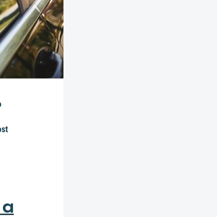
o
ost
 a