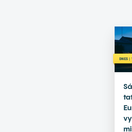
DNES |
Sá
ta
Eu
vy
mi