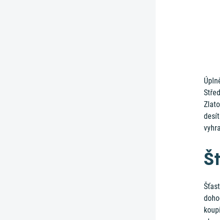
Úplně
Střed
Zlato
desít
vyhr
Št
Šťas
dohod
koupi