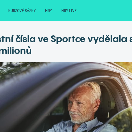
KURZOVÉ SÁZKY
HRY
HRY LIVE
tní čísla ve Sportce vydělala 
milionů