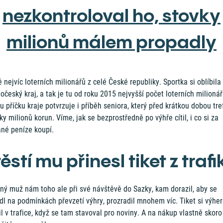
nezkontroloval ho, stovky
milionů málem propadly
 nejvíc loterních milionářů z celé České republiky. Sportka si oblíbila
očeský kraj, a tak je tu od roku 2015 nejvyšší počet loterních milionář
u příčku kraje potvrzuje i příběh seniora, který před krátkou dobou tref
ky milionů korun. Víme, jak se bezprostředně po výhře cítil, i co si za
ané peníze koupí.
ěstí mu přinesl tiket z trafi
tný muž nám toho ale při své návštěvě do Sazky, kam dorazil, aby se
l na podmínkách převzetí výhry, prozradil mnohem víc. Tiket si výhe
l v trafice, když se tam stavoval pro noviny. A na nákup vlastně skoro