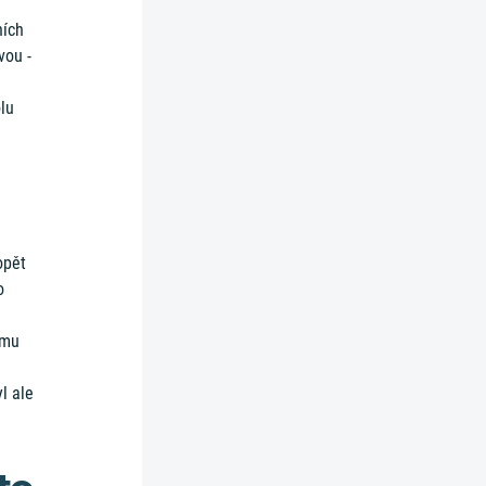
ních
vou -
olu
opět
o
omu
l ale