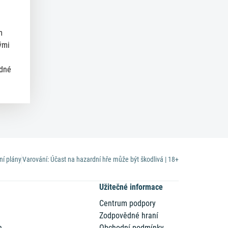
m
ými
ědné
ní plány
Varování: Účast na hazardní hře může být škodlivá | 18+
Užitečné informace
Centrum podpory
Zodpovědné hraní
n
Obchodní podmínky