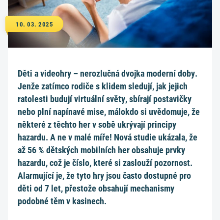
10. 03. 2025
Děti a videohry – nerozlučná dvojka moderní doby.
Jenže zatímco rodiče s klidem sledují, jak jejich
ratolesti budují virtuální světy, sbírají postavičky
nebo plní napínavé mise, málokdo si uvědomuje, že
některé z těchto her v sobě ukrývají principy
hazardu. A ne v malé míře! Nová studie ukázala, že
až 56 % dětských mobilních her obsahuje prvky
hazardu, což je číslo, které si zaslouží pozornost.
Alarmující je, že tyto hry jsou často dostupné pro
děti od 7 let, přestože obsahují mechanismy
podobné těm v kasinech.