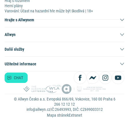
Hraj s rozumem
Herní plány
Varování: Účast na hazardní hře může být škodlivá | 18+
Hrajte s Allwynem
Allwyn
Další služby
Užitečné informace
CHAT
© Allwyn Česko a.s. Evropská 866/69, Vokovice, 160 00 Praha 6
266 12 12 12
info@allwyn.cz
IČ:26493993, DIČ: CZ699003312
Mapa stránek
Extranet