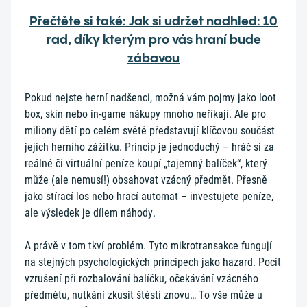
Přečtěte si také: Jak si udržet nadhled: 10
rad, díky kterým pro vás hraní bude
zábavou
Pokud nejste herní nadšenci, možná vám pojmy jako loot
box, skin nebo in-game nákupy mnoho neříkají. Ale pro
miliony dětí po celém světě představují klíčovou součást
jejich herního zážitku. Princip je jednoduchý – hráč si za
reálné či virtuální peníze koupí „tajemný balíček“, který
může (ale nemusí!) obsahovat vzácný předmět. Přesně
jako stírací los nebo hrací automat – investujete peníze,
ale výsledek je dílem náhody.
A právě v tom tkví problém. Tyto mikrotransakce fungují
na stejných psychologických principech jako hazard. Pocit
vzrušení při rozbalování balíčku, očekávání vzácného
předmětu, nutkání zkusit štěstí znovu… To vše může u