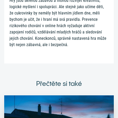
Hry jsou skvělou zábavou a mohou rozvíjet kreativitu,
logické myšlení i spolupráci. Ale stejně jako učíme děti,
že cukrovinky by neměly být hlavním jídlem dne, měli
bychom je učit, že i hraní má svá pravidla. Prevence
rizikového chování v online hrách vyžaduje aktivní
zapojení rodičů, vzdělávání mladých hráčů a sledování
jejich chování. Koneckonců, správně nastavená hra může
být nejen zábavná, ale i bezpečná.
Přečtěte si také