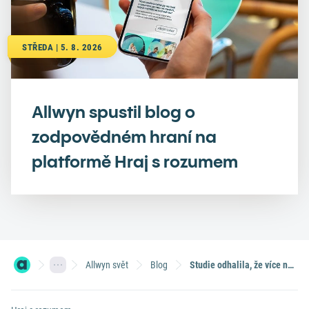
STŘEDA | 5. 8. 2026
Allwyn spustil blog o
zodpovědném hraní na
platformě Hraj s rozumem
Allwyn svět
Blog
Studie odhalila, že více než polovina dětských mobilních her obsahuje prvky hazardu