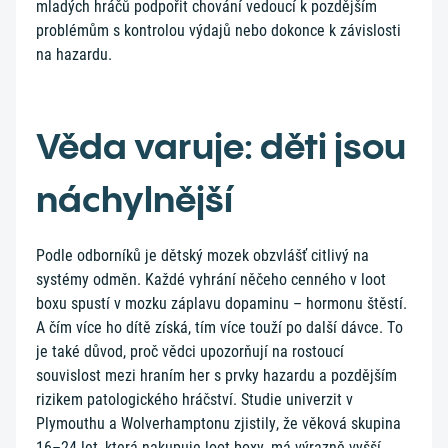
mladých hráčů podpořit chování vedoucí k pozdějším
problémům s kontrolou výdajů nebo dokonce k závislosti
na hazardu.
Věda varuje: děti jsou
náchylnější
Podle odborníků je dětský mozek obzvlášť citlivý na
systémy odměn. Každé vyhrání něčeho cenného v loot
boxu spustí v mozku záplavu dopaminu – hormonu štěstí.
A čím více ho dítě získá, tím více touží po další dávce. To
je také důvod, proč vědci upozorňují na rostoucí
souvislost mezi hraním her s prvky hazardu a pozdějším
rizikem patologického hráčství. Studie univerzit v
Plymouthu a Wolverhamptonu zjistily, že věková skupina
16–24 let, která nakupuje loot boxy, má výrazně vyšší