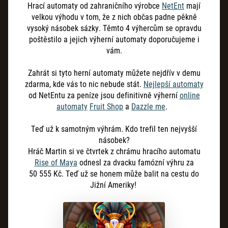
Hrací automaty od zahraničního výrobce
NetEnt
mají
velkou výhodu v tom, že z nich občas padne pěkně
vysoký násobek sázky. Těmto 4 výhercům se opravdu
poštěstilo a jejich výherní automaty doporučujeme i
vám.
Zahrát si tyto herní automaty můžete nejdřív v demu
zdarma, kde vás to nic nebude stát.
Nejlepší automaty
od NetEntu za peníze jsou definitivně výherní
online
automaty
Fruit Shop
a
Dazzle me
.
Teď už k samotným výhrám. Kdo trefil ten nejvyšší
násobek?
Hráč Martin si ve čtvrtek z chrámu hracího automatu
Rise
of
Maya
odnesl za dvacku famózní výhru za
50
555
Kč. Teď už se honem může balit na cestu do
Jižní Ameriky!