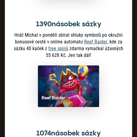
1390násobek sázky
Hráč Michal v pondělí sbíral shluky symbolů po okružní
bonusové cestě v online automatu
Reef
Raider
, kde za
sázku 40 kaček z
free spinů
zdarma vymačkal úžasných
55 628 Kč. Jen tak dál!
Reef Raider
1074násobek sázky