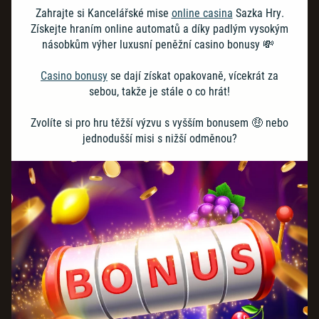
Zahrajte si Kancelářské mise
online casina
Sazka Hry.
Získejte hraním online automatů a díky padlým vysokým
násobkům výher luxusní peněžní casino bonusy 💸
Casino bonusy
se dají získat opakovaně, vícekrát za
sebou, takže je stále o co hrát!
Zvolíte si pro hru těžší výzvu s vyšším bonusem 🤑 nebo
jednodušší misi s nižší odměnou?