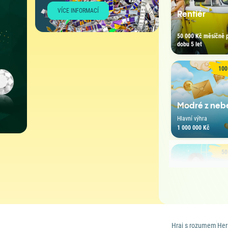
VÍCE INFORMACÍ
Rentiér
50 000 Kč měsíčně 
dobu 5 let
100
Diamanty
Hlavní výhra
13 000 000 Kč
Modré z neb
Hlavní výhra
1 000 000 Kč
50
Horoskop
Hlavní výhra
1 000 000 Kč
Hraj s rozumem
Her