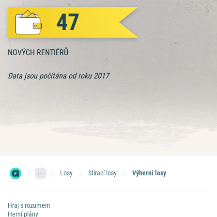
47
NOVÝCH RENTIÉRŮ
Data jsou počítána od roku 2017
Výherci a výhry
Losy
Stírací losy
Výherní losy
Hraj s rozumem
Herní plány