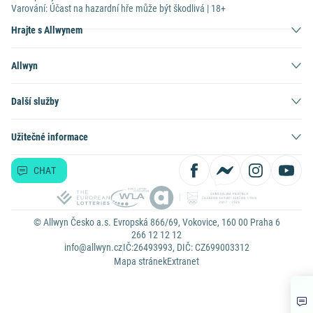
Varování: Účast na hazardní hře může být škodlivá | 18+
Hrajte s Allwynem
Allwyn
Další služby
Užitečné informace
CHAT
© Allwyn Česko a.s. Evropská 866/69, Vokovice, 160 00 Praha 6
266 12 12 12
info@allwyn.cz
IČ:26493993, DIČ: CZ699003312
Mapa stránek
Extranet