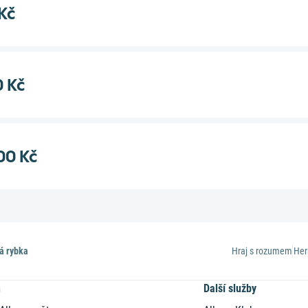
Kč
 Kč
00 Kč
á rybka
Hraj s rozumem
Her
n
Další služby