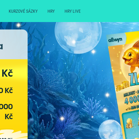
KURZOVÉ SÁZKY
HRY
HRY LIVE
a
 Kč
0 Kč
 000
Kč