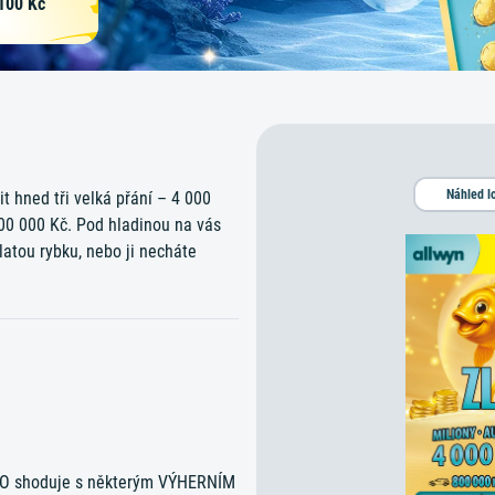
100 Kč
t hned tři velká přání – 4 000
00 000 Kč. Pod hladinou na vás
latou rybku, nebo ji necháte
SLO shoduje s některým VÝHERNÍM