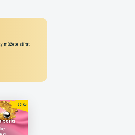
y
y můžete stírat
50
Kč
 perla
ýhry
00 Kč