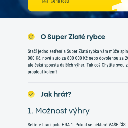
Cena losu
O Super Zlaté rybce
Stačí jedno setření a Super Zlatá rybka vám může splni
000 Kč, nové auto za 800 000 Kč nebo dovolenou za 2
ale čeká spousta dalších výher. Tak co? Chytíte svou z
proplout kolem?
Jak hrát?
1. Možnost výhry
Setřete hrací pole HRA 1. Pokud se některé VAŠE ČÍ