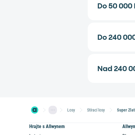
Do 50 000 
Do 240 000
Nad 240 0
Losy
Stírací losy
Super Zlat
Hrajte s Allwynem
Allwy