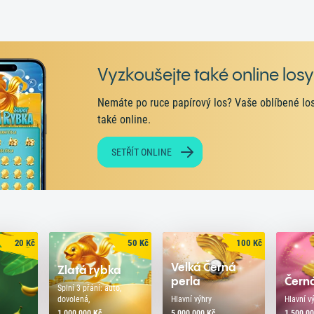
Vyzkoušejte také online los
Nemáte po ruce papírový los? Vaše oblíbené los
také online.
SETŘÍT ONLINE
20
Kč
50
Kč
100
Kč
ý
Velká Černá
Zlatá rybka
perla
Černá
Splní 3 přání: auto,
dovolená,
Hlavní výhry
Hlavní v
1 000 000 Kč
5 000 000 Kč
1 500 0