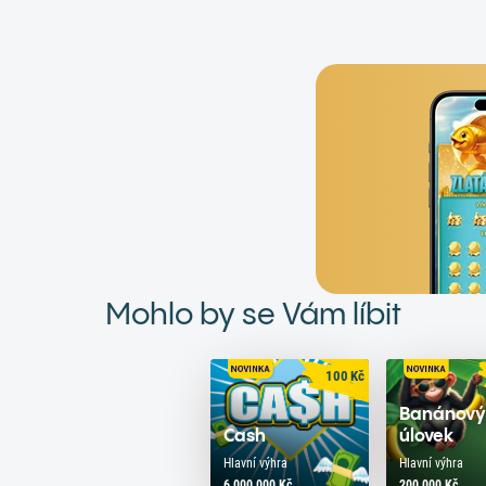
Mohlo by se Vám líbit
100
Kč
Banánov
Cash
úlovek
Hlavní výhra
Hlavní výhra
6 000 000 Kč
200 000 Kč