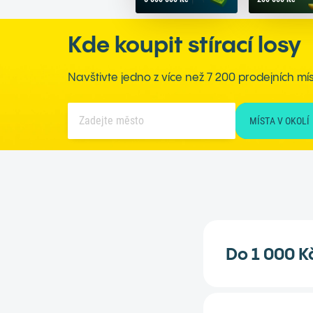
Kde koupit stírací losy
Navštivte jedno z více než 7 200 prodejních mís
MÍSTA V OKOLÍ
Do 1 000 K