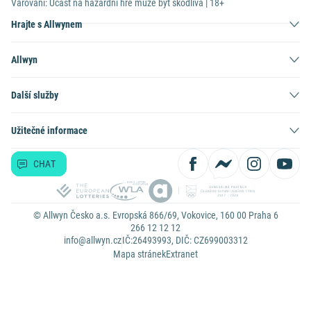
Varování: Účast na hazardní hře může být škodlivá | 18+
Hrajte s Allwynem
Allwyn
Další služby
Užitečné informace
CHAT
© Allwyn Česko a.s. Evropská 866/69, Vokovice, 160 00 Praha 6
266 12 12 12
info@allwyn.cz
IČ:26493993, DIČ: CZ699003312
Mapa stránek
Extranet