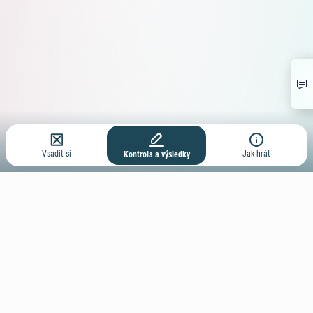
Vsadit si
Jak hrát