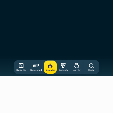
Sazka Hry
Bonusomat
Jackpoty
Top výhry
Hledat