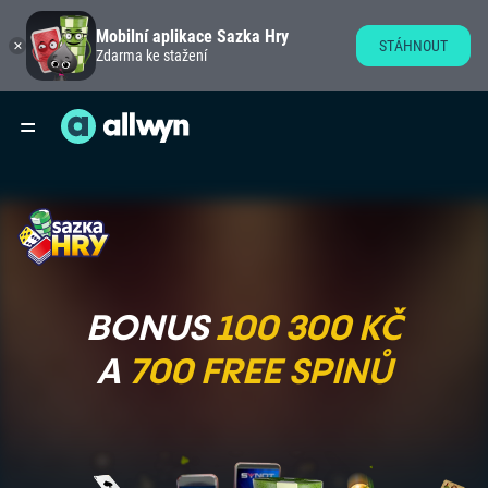
Mobilní aplikace Sazka Hry
STÁHNOUT
Zdarma ke stažení
BONUS
100 300 KČ
A
700 FREE SPINŮ