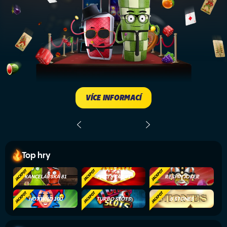
VÍCE INFORMACÍ
Top hry
KANCELÁŘSKÁ 81
MULTIPLAY 81
RESPIN JOKER
HOT WILD 100
TURBO SLOTS
5 STONES