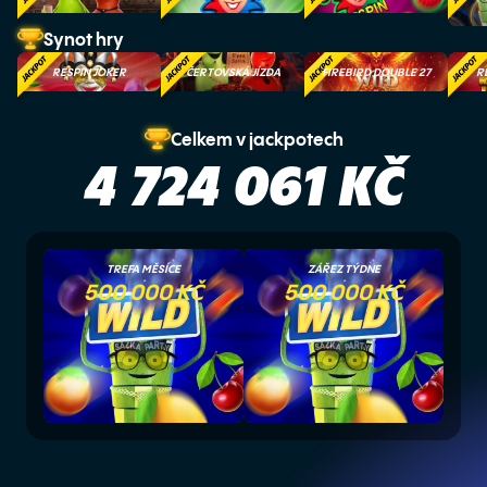
Synot hry
RESPIN JOKER
ČERTOVSKÁ JÍZDA
FIREBIRD DOUBLE 27
R
Celkem v jackpotech
4 724 061
KČ
TREFA MĚSÍCE
ZÁŘEZ TÝDNE
500 000 KČ
500 000 KČ