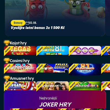
Bonusy
03.08.
Využijte letní bonus 3x 1 500 Kč
Kajot hry
MULTI VEGAS 81
SIMPLY THE BEST 81
TURBO 27
S
Casimi hry
81 MULTIWAYS CLASSIC
SAZKYMAT PREMIUM
81 MULTIWAYS
PREMIUM
Amusnet hry
GREAT 27
AMAZONS BATTLE
40 BURNING HOT
D
Nejhranější
JOKER HRY