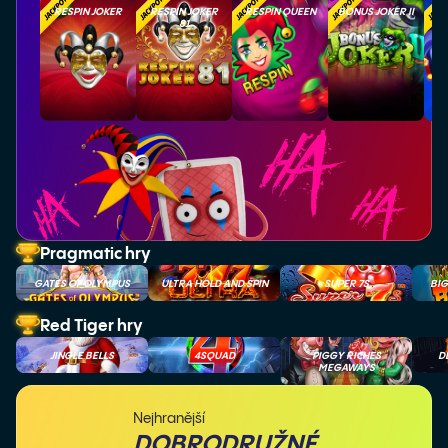
RESPIN JOKER
RESPIN JOKER
RESPIN QUEEN
BONUS JOKER II
SU
81
Pragmatic hry
GATES OF OLYMPUS
ULTRA HOLD AND SPIN
SUPER 7S
BIG
Red Tiger hry
JINGLE BELLS
4SQUAD
PIGGY RICHES
D
MEGAWAYS
Nejhranější
DOBRODRUŽNÉ