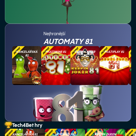
Nejhranější
AUTOMATY 81
KANCELÁŘSKÁ
MULTIWINS 81
RESPIN JOKER
MULTIPLAY 81
MU
81
81
Tech4Bet hry
KANCELÁŘSKÁ 81
HOT WILD 100
RESPIN QUEEN