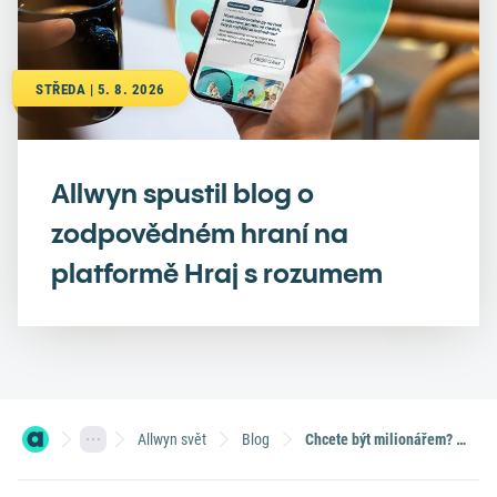
STŘEDA | 5. 8. 2026
Allwyn spustil blog o
zodpovědném hraní na
platformě Hraj s rozumem
Allwyn svět
Blog
Chcete být milionářem? Hledejte chyby v PlayStationu