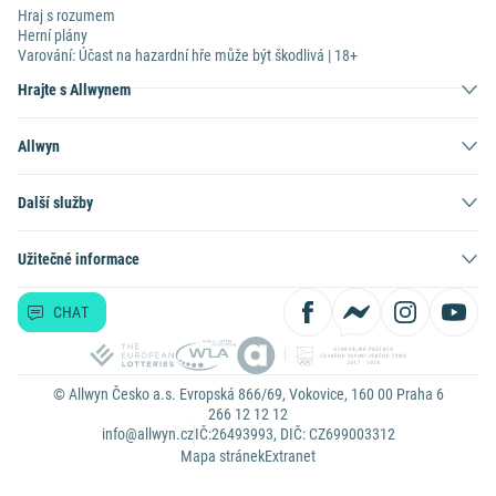
Hraj s rozumem
Herní plány
Varování: Účast na hazardní hře může být škodlivá | 18+
Hrajte s Allwynem
Allwyn
Další služby
Užitečné informace
CHAT
© Allwyn Česko a.s. Evropská 866/69, Vokovice, 160 00 Praha 6
266 12 12 12
info@allwyn.cz
IČ:26493993, DIČ: CZ699003312
Mapa stránek
Extranet