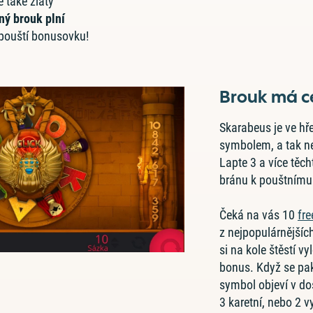
také zlatý
ný brouk plní
pouští bonusovku!
Brouk má c
Skarabeus je ve hř
symbolem, a tak nen
Lapte 3 a více těch
bránu k pouštnímu
Čeká na vás 10
fre
z nejpopulárnější
si na kole štěstí v
bonus. Když se pa
symbol objeví v d
3 karetní, nebo 2 