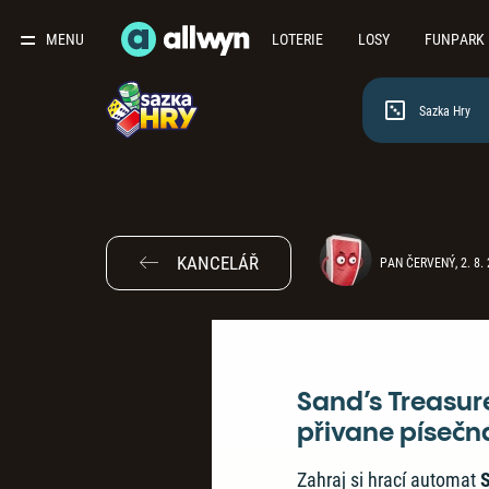
MENU
LOTERIE
LOSY
FUNPARK
Sazka Hry
KANCELÁŘ
PAN ČERVENÝ, 2. 8.
Sand’s Treasur
přivane písečn
Zahraj si hrací automat