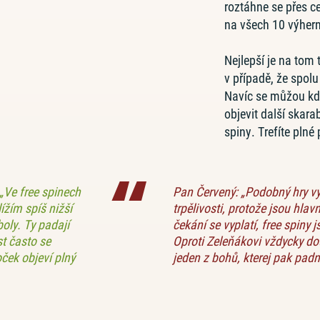
roztáhne se přes ce
na všech 10 výhern
Nejlepší je na tom t
v případě, že spol
Navíc se můžou k
objevit další skara
spiny. Trefíte plné
„Ve free spinech
Pan Červený: „Podobný hry v
ížím spíš nižší
trpělivosti, protože jsou hla
oly. Ty padají
čekání se vyplatí, free spiny 
st často se
Oproti Zeleňákovi vždycky do
ček objeví plný
jeden z bohů, kterej pak padn