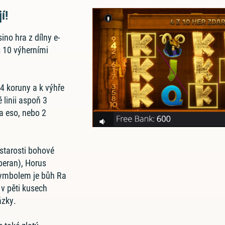
í!
ino hra z dílny e-
s 10 výherními
 4 koruny a k výhře
é linii aspoň 3
 a eso, nebo 2
 starosti bohové
beran), Horus
symbolem je bůh Ra
 v pěti kusech
zky.