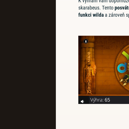
K výhrám vám dopomůže 
skarabeus. Tento
posvát
funkci wilda
a zároveň s