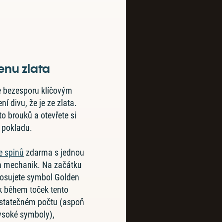
enu zlata
e bezesporu klíčovým
í divu, že je ze zlata.
to brouků a otevřete si
 pokladu.
e spinů
zdarma s jednou
ch mechanik. Na začátku
ylosujete symbol Golden
k během toček tento
ostatečném počtu (aspoň
vysoké symboly),