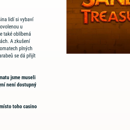
ina lidí si vybaví
dovolenou u
e také oblíbená
rách. A zkušení
utomatech plných
rabeů se dá přijít
matu jsme museli
nyní není dostupný
místo toho casino