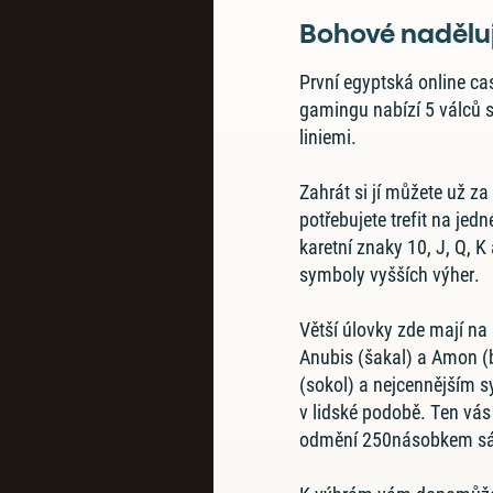
Bohové naděluj
První egyptská online cas
gamingu nabízí 5 válců 
liniemi.
Zahrát si jí můžete už za
potřebujete trefit na jedn
karetní znaky 10, J, Q, K
symboly vyšších výher.
Větší úlovky zde mají na
Anubis (šakal) a Amon (
(sokol) a nejcennějším 
v lidské podobě. Ten vás
odmění 250násobkem sá