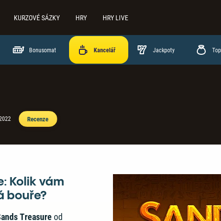
KURZOVÉ SÁZKY
HRY
HRY LIVE
Bonusomat
Jackpoty
Top
Recenze
 2022
e: Kolik vám
á bouře?
Sands Treasure
od