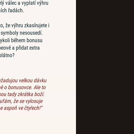
lý válec a vyplatí výhru
ích řadách.
o, že výhru zkasírujete i
u symboly nesousedí.
dykoli během bonusu
beové a přidat extra
 plátno?
yžadujou velkou dávku
vně o bonusovce. Ale to
jsou tady zkrátka boží.
ufám, že se vylosuje
e aspoň ve čtyřech!“