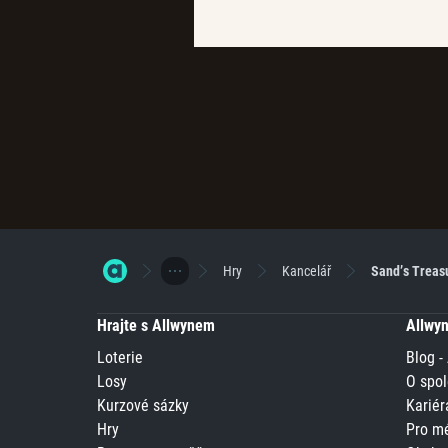
Hry
Kancelář
Sand’s Treas
Hrajte s Allwynem
Allwy
Loterie
Blog -
Losy
O spol
Kurzové sázky
Kariér
Hry
Pro m