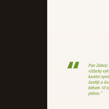
Pan Zelený: 
vždycky vyhl
karetní symb
častěji a do
během 10 to
plátno.“