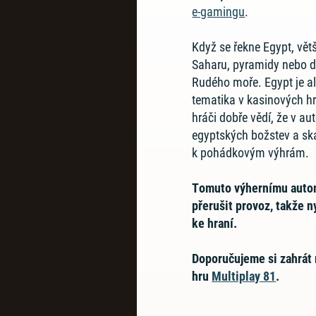
e-gamingu
.
Když se řekne Egypt, větš
Saharu, pyramidy nebo 
Rudého moře. Egypt je al
tematika v kasinových h
hráči dobře vědí, že v a
egyptských božstev a ska
k pohádkovým výhrám.
Tomuto výhernímu auto
přerušit provoz, takže 
ke hraní.
Doporučujeme si zahrát 
hru
Multiplay 81
.