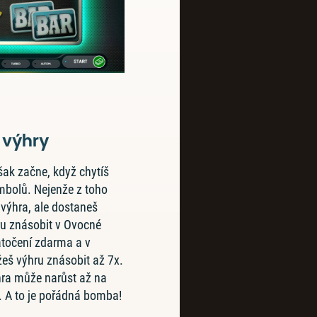
 výhry
ak začne, když chytíš
mbolů. Nejenže z toho
výhra, ale dostaneš
u znásobit v Ovocné
zatočení zdarma a v
eš výhru znásobit až 7x.
hra může narůst až na
. A to je pořádná bomba!