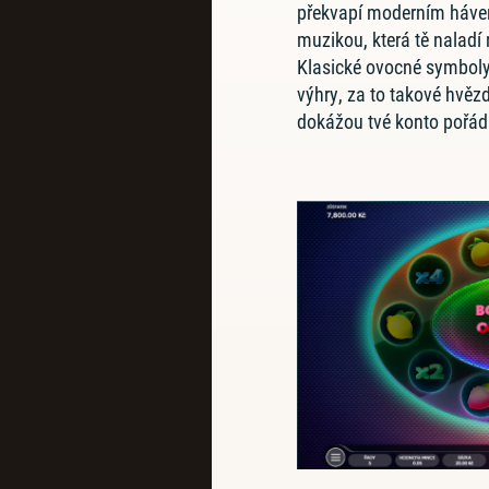
překvapí moderním háv
muzikou, která tě naladí 
Klasické ovocné symboly 
výhry, za to takové hvě
dokážou tvé konto pořád