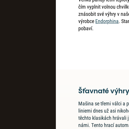
čím vyplnit volnou chvil
znásobit své výhry v na
výrobce
Endorphina
. Sta
pobaví.
Šťavnaté výhr
Mašina se třemi válci a p
liniemi dnes už asi niko
těchto klasikách hrávali 
námi. Tento hrací autom