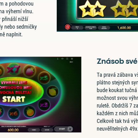
em a pohodovou
na výherní vlnu.
přináší nižší
zdy nebo sedmičky
ně naplnit.
Znásob své
Ta pravá zábava vš
plátno stejných sy
bude koukat tučná 
možnost svou výhr
ruletě. Obdržíš 7 
každém z nich můž
Celkově tak tvá vý
neuvěřitelných 49x