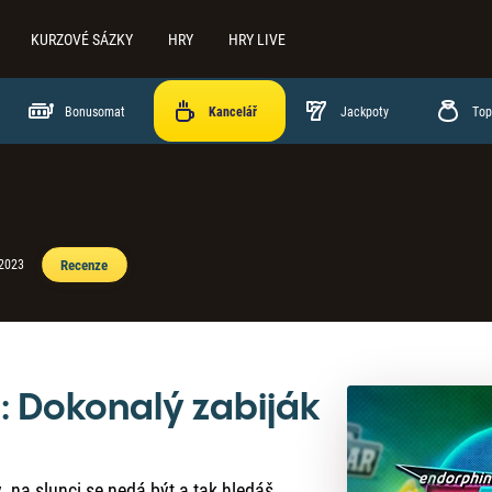
KURZOVÉ SÁZKY
HRY
HRY LIVE
Bonusomat
Jackpoty
Top
Recenze
 2023
: Dokonalý zabiják
y, na slunci se nedá být a tak hledáš,