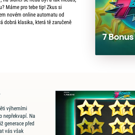
ku? Máme pro tebe tip! Zkus si
šem novém online automatu od
rá dobrá klasika, která tě zaručeně
7 Bonus
y
ěti výherními
ho nepřekvapí. Na
již generace před
at vás však