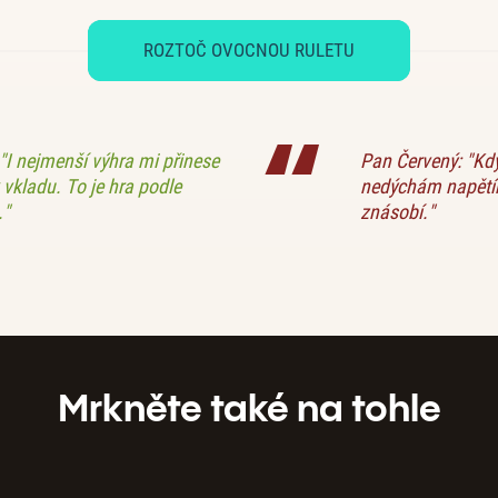
ROZTOČ OVOCNOU RULETU
"I nejmenší výhra mi přinese
Pan Červený: "Když
vkladu. To je hra podle
nedýchám napětím
."
znásobí."
Mrkněte také na tohle