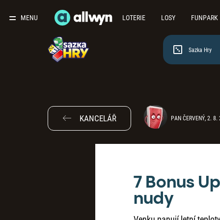
MENU
LOTERIE
LOSY
FUNPARK
Sazka Hry
KANCELÁŘ
PAN ČERVENÝ, 2. 8.
7 Bonus Up
nudy
Venku panují letní teplot