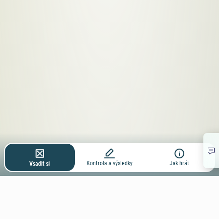
Kontrola a výsledky
Jak hrát