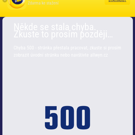
Zdarma ke stažení
Někde se stala chyba.
Zkuste to prosím později…
Chyba 500 - stránka přestala pracovat, zkuste si prosím
zobrazit úvodní stránku nebo navštivte allwyn.cz