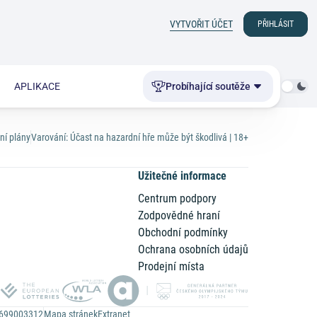
VYTVOŘIT ÚČET
PŘIHLÁSIT
APLIKACE
Probíhající soutěže
ní plány
Varování: Účast na hazardní hře může být škodlivá | 18+
Užitečné informace
Centrum podpory
Zodpovědné hraní
n
Obchodní podmínky
Ochrana osobních údajů
Prodejní místa
Z699003312
Mapa stránek
Extranet