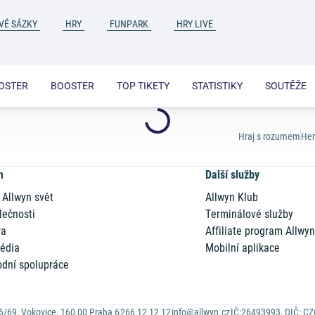
VÉ SÁZKY
HRY
FUNPARK
HRY LIVE
OSTER
BOOSTER
TOP TIKETY
STATISTIKY
SOUTĚŽE
Hraj s rozumem
Her
n
Další služby
 Allwyn svět
Allwyn Klub
lečnosti
Terminálové služby
ra
Affiliate program Allwy
édia
Mobilní aplikace
dní spolupráce
6/69, Vokovice, 160 00 Praha 6
266 12 12 12
info@allwyn.cz
IČ:26493993, DIČ: C