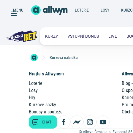
MENU
LOTERIE
LOSY
KURZO
KURZY
VSTUPNÍ BONUS
LIVE
BO
Kurzová nabídka
Hrajte s Allwynem
Allwy
Loterie
Blog -
Losy
O spo
Hry
Karié
Kurzové sázky
Pro m
Bonusy a soutěže
Obcho
CHAT
© Allwyn Česko a.s. Evropská 86