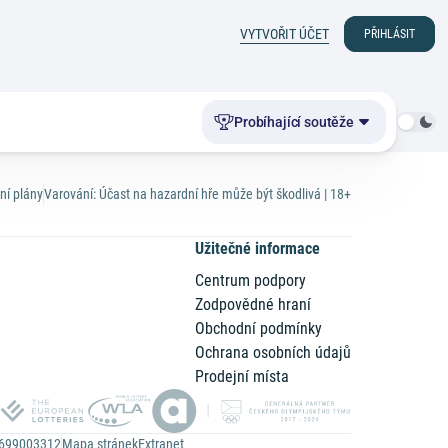
VYTVOŘIT ÚČET
PŘIHLÁSIT
Probíhající soutěže
ní plány
Varování: Účast na hazardní hře může být škodlivá | 18+
Užitečné informace
Centrum podpory
Zodpovědné hraní
n
Obchodní podmínky
Ochrana osobních údajů
Prodejní místa
Z699003312
Mapa stránek
Extranet