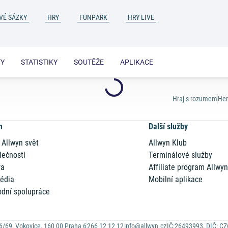
VÉ SÁZKY
HRY
FUNPARK
HRY LIVE
TY
STATISTIKY
SOUTĚŽE
APLIKACE
Hraj s rozumem
Her
n
Další služby
 Allwyn svět
Allwyn Klub
lečnosti
Terminálové služby
ra
Affiliate program Allwy
édia
Mobilní aplikace
dní spolupráce
6/69, Vokovice, 160 00 Praha 6
266 12 12 12
info@allwyn.cz
IČ:26493993, DIČ: C