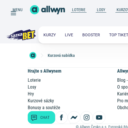
MENU
LOTERIE
LOSY
KURZO
KURZY
LIVE
BOOSTER
TOP TIKE
Kurzová nabídka
Hrajte s Allwynem
Allwy
Loterie
Blog -
Losy
O spo
Hry
Karié
Kurzové sázky
Pro m
Bonusy a soutěže
Obcho
CHAT
© Allwyn Česko a.s. Evropská 86