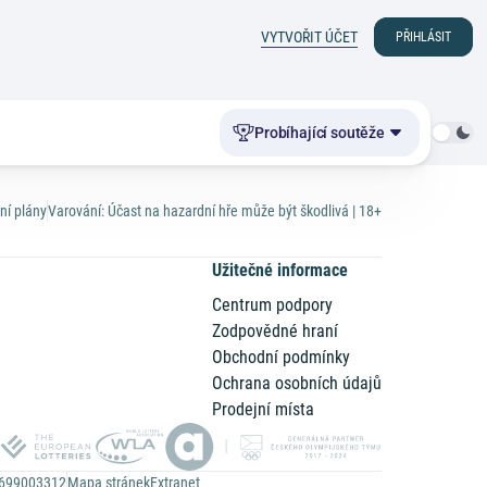
VYTVOŘIT ÚČET
PŘIHLÁSIT
Probíhající soutěže
ní plány
Varování: Účast na hazardní hře může být škodlivá | 18+
Užitečné informace
Centrum podpory
Zodpovědné hraní
n
Obchodní podmínky
Ochrana osobních údajů
Prodejní místa
Z699003312
Mapa stránek
Extranet