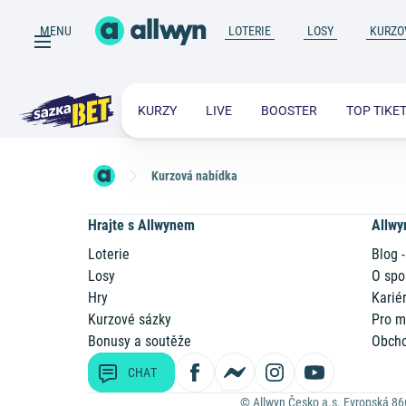
MENU
LOTERIE
LOSY
KURZO
KURZY
LIVE
BOOSTER
TOP TIKE
Kurzová nabídka
Hrajte s Allwynem
Allwy
Loterie
Blog -
Losy
O spo
Hry
Karié
Kurzové sázky
Pro m
Bonusy a soutěže
Obcho
CHAT
© Allwyn Česko a.s. Evropská 86