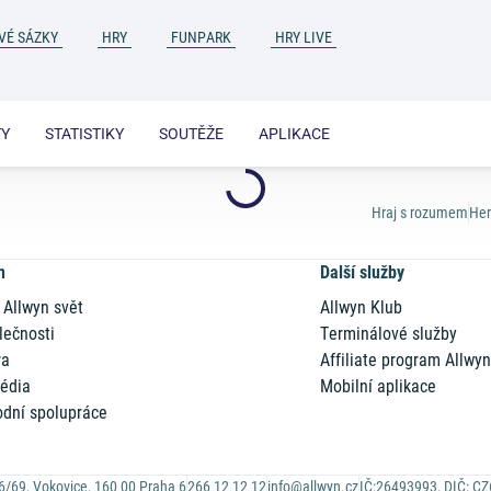
VÉ SÁZKY
HRY
FUNPARK
HRY LIVE
TY
STATISTIKY
SOUTĚŽE
APLIKACE
Hraj s rozumem
Her
n
Další služby
 Allwyn svět
Allwyn Klub
lečnosti
Terminálové služby
ra
Affiliate program Allwy
édia
Mobilní aplikace
dní spolupráce
6/69, Vokovice, 160 00 Praha 6
266 12 12 12
info@allwyn.cz
IČ:26493993, DIČ: C