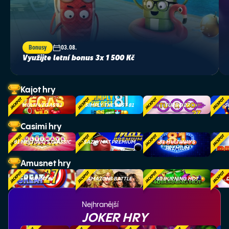
Bonusy
03.08.
Využijte letní bonus 3x 1 500 Kč
Kajot hry
MULTI VEGAS 81
SIMPLY THE BEST 81
TURBO 27
S
Casimi hry
81 MULTIWAYS CLASSIC
SAZKYMAT PREMIUM
81 MULTIWAYS
PREMIUM
Amusnet hry
GREAT 27
AMAZONS BATTLE
40 BURNING HOT
D
Nejhranější
JOKER HRY