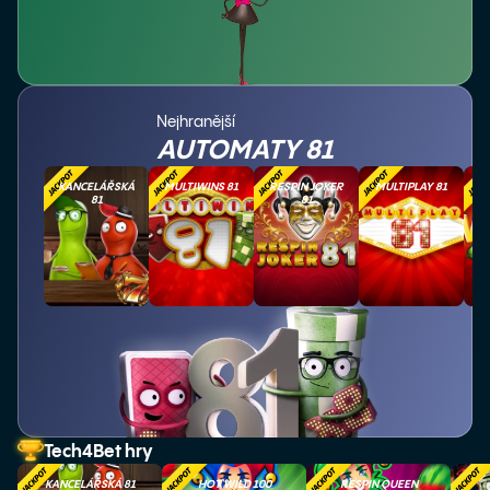
Nejhranější
AUTOMATY 81
KANCELÁŘSKÁ
MULTIWINS 81
RESPIN JOKER
MULTIPLAY 81
MU
81
81
Tech4Bet hry
KANCELÁŘSKÁ 81
HOT WILD 100
RESPIN QUEEN