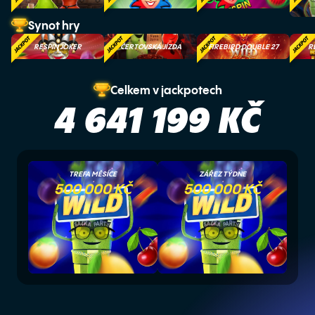
Synot hry
RESPIN JOKER
ČERTOVSKÁ JÍZDA
FIREBIRD DOUBLE 27
R
Celkem v jackpotech
4 641 199
KČ
TREFA MĚSÍCE
ZÁŘEZ TÝDNE
500 000 KČ
500 000 KČ