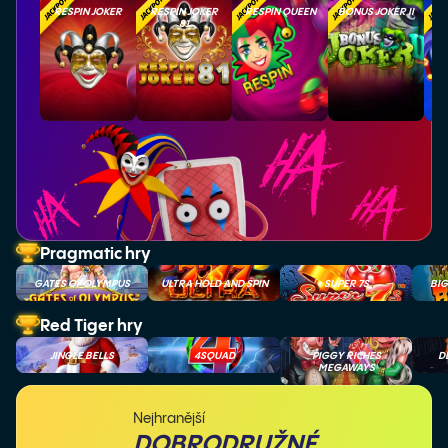
RESPIN JOKER
RESPIN JOKER
RESPIN QUEEN
BONUS JOKER II
SU
81
Pragmatic hry
GATES OF OLYMPUS
ULTRA HOLD AND SPIN
SUPER 7S
BIG
Red Tiger hry
JINGLE BELLS
4SQUAD
PIGGY RICHES
D
MEGAWAYS
Nejhranější
DOBRODRUŽNÉ