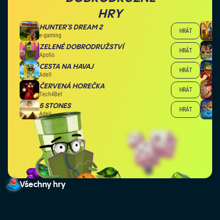
HRY
HUNTER´S DREAM 2
HRÁT
e-gaming
ZELENÉ DOBRODRUŽSTVÍ
HRÁT
Apollo
CESTA NA HAVAJ
HRÁT
Adell
ČERVENÁ HOREČKA
HRÁT
Tech4Bet
5 STONES
HRÁT
Adell
Všechny hry