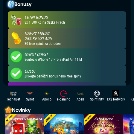
Bonusy
LETNÍ BONUS
3x 1 500 Kč na Sazka Hrách
HAPPY FRIDAY
25% KE VKLADU
30 free spinů za dotočení
SYNOT QUEST
Soutěž o iPhone 17 Pro a iPad Air 11 M
QUEST
Získejte peněžní bonus nebo free spiny
LOSOVAČKA BONUSOMATU
Splňte úkoly a jste ve hře
Tech4Bet
Synot
Apollo
e-gaming
Adell
Spinfinity
1X2 Network
Ka
Novinky
VIKINGSKÁ VÝPRAVA 54
CLOWNFISH
EXTRA GOLD