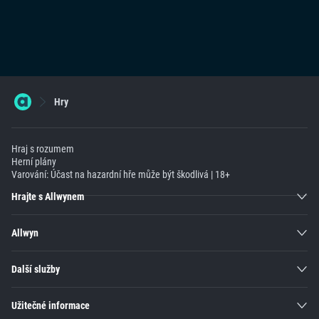
Hry
Hraj s rozumem
Herní plány
Varování: Účast na hazardní hře může být škodlivá | 18+
Hrajte s Allwynem
Allwyn
Další služby
Užitečné informace