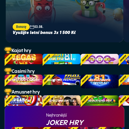
Bonusy
03.08.
Využijte letní bonus 3x 1 500 Kč
Kajot hry
MULTI VEGAS 81
SIMPLY THE BEST 81
TURBO 27
S
Casimi hry
81 MULTIWAYS CLASSIC
SAZKYMAT PREMIUM
81 MULTIWAYS
PREMIUM
Amusnet hry
GREAT 27
AMAZONS BATTLE
40 BURNING HOT
D
Nejhranější
JOKER HRY