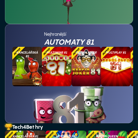
Nejhranější
AUTOMATY 81
KANCELÁŘSKÁ
MULTIWINS 81
RESPIN JOKER
MULTIPLAY 81
MU
81
81
Tech4Bet hry
KANCELÁŘSKÁ 81
HOT WILD 100
RESPIN QUEEN