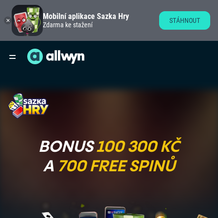
Mobilní aplikace Sazka Hry
STÁHNOUT
Zdarma ke stažení
BONUS
100 300 KČ
A
700 FREE SPINŮ