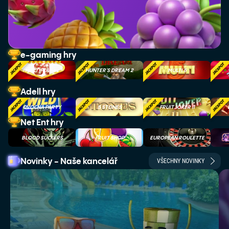
e-gaming hry
MULTIPLAY 81
HUNTER´S DREAM 2
MULTI 5
Adell hry
OVOCNÁ PÁRTY
5 STONES
FRUIT JOKER II
Net Ent hry
BLOOD SUCKERS
FRUIT SHOP
EUROPEAN ROULETTE
Novinky - Naše kancelář
VŠECHNY NOVINKY