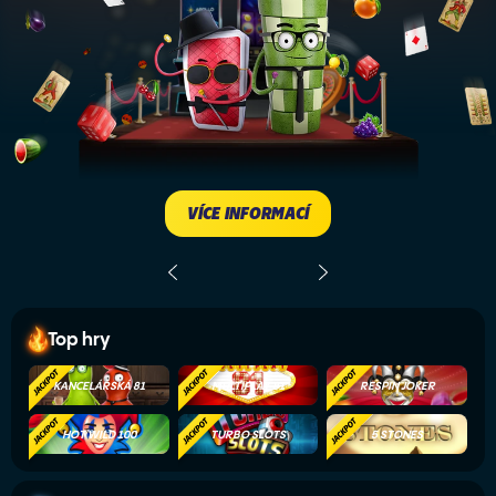
VÍCE INFORMACÍ
Top hry
KANCELÁŘSKÁ 81
MULTIPLAY 81
RESPIN JOKER
HOT WILD 100
TURBO SLOTS
5 STONES