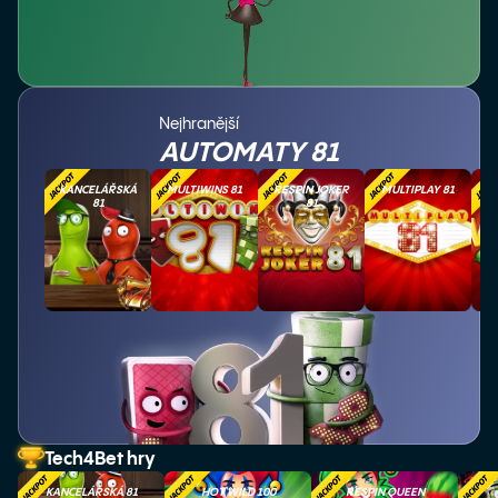
Nejhranější
AUTOMATY 81
KANCELÁŘSKÁ
MULTIWINS 81
RESPIN JOKER
MULTIPLAY 81
MU
81
81
Tech4Bet hry
KANCELÁŘSKÁ 81
HOT WILD 100
RESPIN QUEEN