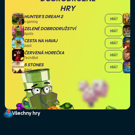
HRY
HUNTER´S DREAM 2
HRÁT
e-gaming
ZELENÉ DOBRODRUŽSTVÍ
HRÁT
Apollo
CESTA NA HAVAJ
HRÁT
Adell
ČERVENÁ HOREČKA
HRÁT
Tech4Bet
5 STONES
HRÁT
Adell
Všechny hry