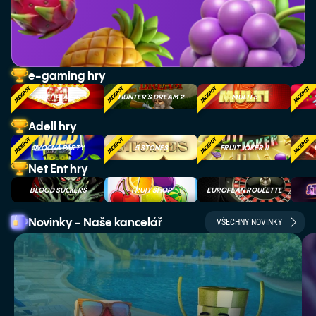
e-gaming hry
MULTIPLAY 81
HUNTER´S DREAM 2
MULTI 5
Adell hry
OVOCNÁ PÁRTY
5 STONES
FRUIT JOKER II
Net Ent hry
BLOOD SUCKERS
FRUIT SHOP
EUROPEAN ROULETTE
Novinky - Naše kancelář
VŠECHNY NOVINKY