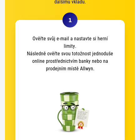
dalšímu vkladu.
1
Ověřte svůj e-mail a nastavte si herní
limity.
Následně ověřte svou totožnost jednoduše
online prostřednictvím banky nebo na
prodejním místě Allwyn.