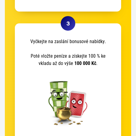
3
Vyčkejte na zaslání bonusové nabídky.
Poté vložte peníze a získejte 100 % ke
vkladu až do výše
100 000 Kč
.