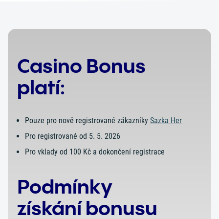
Casino Bonus
platí:
Pouze pro nově registrované zákazníky
Sazka Her
Pro registrované od 5. 5. 2026
Pro vklady od 100 Kč a dokončení registrace
Podmínky
získání bonusu