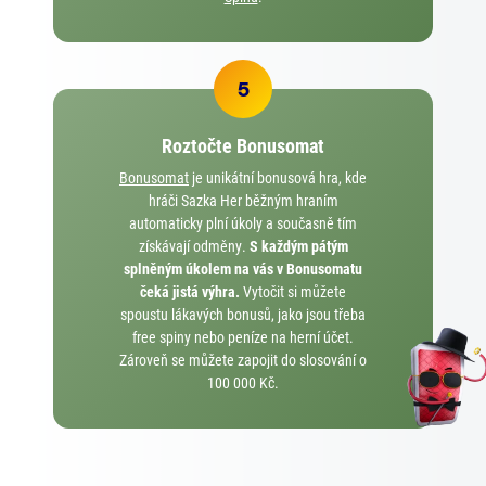
5
Roztočte Bonusomat
Bonusomat
je unikátní bonusová hra, kde
hráči Sazka Her běžným hraním
automaticky plní úkoly a současně tím
získávají odměny.
S každým pátým
splněným úkolem na vás v Bonusomatu
čeká jistá výhra.
Vytočit si můžete
spoustu lákavých bonusů, jako jsou třeba
free spiny nebo peníze na herní účet.
Zároveň se můžete zapojit do slosování o
100 000 Kč.