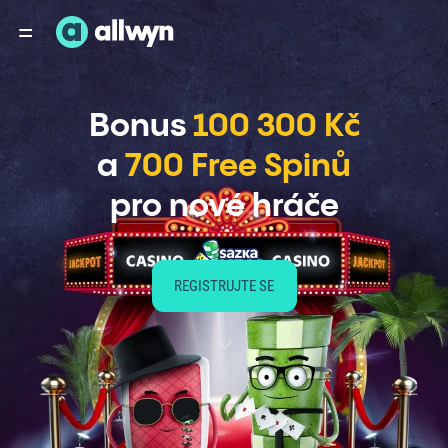
Bonus
100 300 Kč
a
700 Free Spinů
pro nové hráče
REGISTRUJTE SE