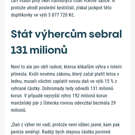
září vsadil plný tiket náhodných čísel včetně Šance. A
protože uhodl poslední šestičíslí, získal jackpot této
doplňkovky ve výši 5 877 720 Kč.
Stát výhercům sebral
131 milionů
Není to ale jen obří radost, kterou klikařům výhra v loterii
přinesla. Kvůli novému zákonu, který začal platit letos v
lednu, museli všichni zaplatit novou daň ve výši 15 % z
vyhrané částky. Dohromady tedy odvedli 131 milionů
korun. V případě nejvyšší výhry 192 milionů korun
manželský pár z Ústecka rovnou odevzdal bezmála 29
milionů.
„Daň z výher mi vadí, protože není vůbec jasné, kam pak
peníze směřují. Raději bych stejnou částku povinně