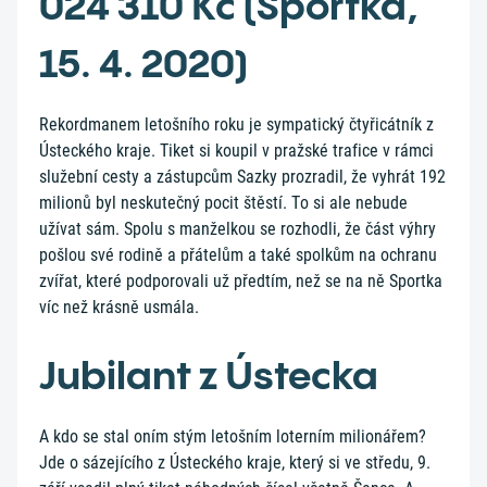
024 310 Kč (Sportka,
15. 4. 2020)
Rekordmanem letošního roku je sympatický čtyřicátník z
Ústeckého kraje. Tiket si koupil v pražské trafice v rámci
služební cesty a zástupcům Sazky prozradil, že vyhrát 192
milionů byl neskutečný pocit štěstí. To si ale nebude
užívat sám. Spolu s manželkou se rozhodli, že část výhry
pošlou své rodině a přátelům a také spolkům na ochranu
zvířat, které podporovali už předtím, než se na ně Sportka
víc než krásně usmála.
Jubilant z Ústecka
A kdo se stal oním stým letošním loterním milionářem?
Jde o sázejícího z Ústeckého kraje, který si ve středu, 9.