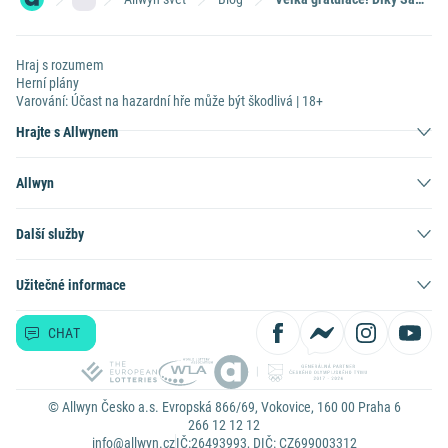
Hraj s rozumem
Herní plány
Varování: Účast na hazardní hře může být škodlivá | 18+
Hrajte s Allwynem
Allwyn
Další služby
Užitečné informace
CHAT
© Allwyn Česko a.s. Evropská 866/69, Vokovice, 160 00 Praha 6
266 12 12 12
info@allwyn.cz
IČ:26493993, DIČ: CZ699003312