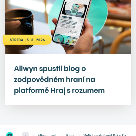
STŘEDA | 5. 8. 2026
Allwyn spustil blog o
zodpovědném hraní na
platformě Hraj s rozumem
Allwyn svět
Blog
Velká gratulace! Díky Sazce letos vzniklo už 100 loterních milionářů