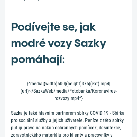
Podívejte se, jak
modré vozy Sazky
pomáhají:
{^media|(width)600|(height)375|(ext).mp4|
(url)~/SazkaWeb/media/Fotobanka/Koronavirus-
rozvozy.mp4^}
Sazka je také hlavním partnerem sbírky COVID 19 - Sbírka
pro sociální služby a jejich uživatele. Peníze z této sbírky
putují právě na nákup ochranných pomůcek, desinfekce,
zdravotnického materiálu pro klienty a pracovníky v