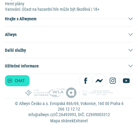
Herní plány
Varování: Účast na hazardní hře může být škodlivá | 18+
Hrajte s Allwynem
Allwyn
Další služby
Užitečné informace
CHAT
© Allwyn Česko a.s. Evropská 866/69, Vokovice, 160 00 Praha 6
266 12 12 12
info@allwyn.cz
IČ:26493993, DIČ: CZ699003312
Mapa stránek
Extranet