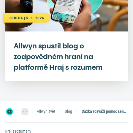
STŘEDA | 5. 8. 2026
Allwyn spustil blog o
zodpovědném hraní na
platformě Hraj s rozumem
Allwyn svět
Blog
Sazka rozváží pomoc seniorům po celé ČR
Hraj s rozumem