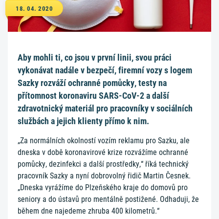
18. 04. 2020
Aby mohli ti, co jsou v první linii, svou práci
vykonávat nadále v bezpečí, firemní vozy s logem
Sazky rozváží ochranné pomůcky, testy na
přítomnost koronaviru SARS-CoV-2 a další
zdravotnický materiál pro pracovníky v sociálních
službách a jejich klienty přímo k nim.
„Za normálních okolností vozím reklamu pro Sazku, ale
dneska v době koronavirové krize rozvážíme ochranné
pomůcky, dezinfekci a další prostředky,“ říká technický
pracovník Sazky a nyní dobrovolný řidič Martin Česnek.
„Dneska vyrážíme do Plzeňského kraje do domovů pro
seniory a do ústavů pro mentálně postižené. Odhaduji, že
během dne najedeme zhruba 400 kilometrů.“