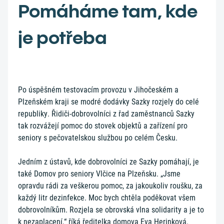
Pomáháme tam, kde
je potřeba
Po úspěšném testovacím provozu v Jihočeském a
Plzeňském kraji se modré dodávky Sazky rozjely do celé
republiky. Řidiči-dobrovolníci z řad zaměstnanců Sazky
tak rozvážejí pomoc do stovek objektů a zařízení pro
seniory s pečovatelskou službou po celém Česku.
Jedním z ústavů, kde dobrovolníci ze Sazky pomáhají, je
také Domov pro seniory Vlčice na Plzeňsku. „Jsme
opravdu rádi za veškerou pomoc, za jakoukoliv roušku, za
každý litr dezinfekce. Moc bych chtěla poděkovat všem
dobrovolníkům. Rozjela se obrovská vlna solidarity a je to
k nezaplacení,“ říká ředitelka domova Eva Herinková.