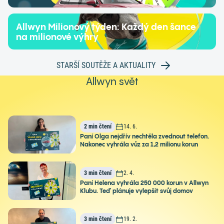
Allwyn Milionový týden: Každý den šance
na milionové výhry
STARŠÍ SOUTĚŽE A AKTUALITY
Allwyn svět
2 min čtení
14. 6.
Paní Olga nejdřív nechtěla zvednout telefon.
Nakonec vyhrála vůz za 1,2 milionu korun
3 min čtení
2. 4.
Paní Helena vyhrála 250 000 korun v Allwyn
Klubu. Teď plánuje vylepšit svůj domov
3 min čtení
19. 2.