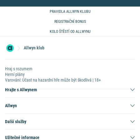
PRAVIDLA ALLWYN KLUBU
Extra hra
REGISTRAČNÍ BONUS
KOLO ŠTĚSTÍ OD ALLWYNU
Dobrokolo
Allwyn klub
Mobilní aplikace Allwyn Klub
Hraj s rozumem
Herní plány
Varování: Účast na hazardní hře může být škodlivá | 18+
Hrajte s Allwynem
Allwyn
dvou škol zasažených
Další služby
povodněmi
Centrum Paraple
Užitečné informace