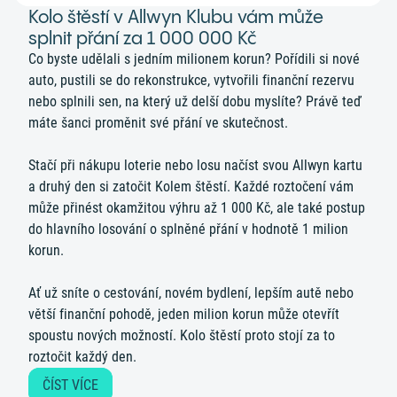
Kolo štěstí v Allwyn Klubu vám může
splnit přání za 1 000 000 Kč
Co byste udělali s jedním milionem korun? Pořídili si nové
auto, pustili se do rekonstrukce, vytvořili finanční rezervu
nebo splnili sen, na který už delší dobu myslíte? Právě teď
máte šanci proměnit své přání ve skutečnost.
Stačí při nákupu loterie nebo losu načíst svou Allwyn kartu
a druhý den si zatočit Kolem štěstí. Každé roztočení vám
může přinést okamžitou výhru až 1 000 Kč, ale také postup
do hlavního losování o splněné přání v hodnotě 1 milion
korun.
Ať už sníte o cestování, novém bydlení, lepším autě nebo
větší finanční pohodě, jeden milion korun může otevřít
spoustu nových možností. Kolo štěstí proto stojí za to
roztočit každý den.
ČÍST VÍCE