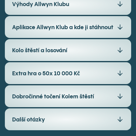
Výhody Allwyn Klubu
Kolo štěstí
Aplikace
Allwyn
Klub a kde ji stáhnout
Kolo štěstí a losování
Oblíbená sázenka
Extra hra o 50x 10 000 Kč
Historie nákupu loterií a losů
Dobročinné točení Kolem štěstí
Upozornění na výhry nad 1000 Kč
Další otázky
Akce jen pro členy