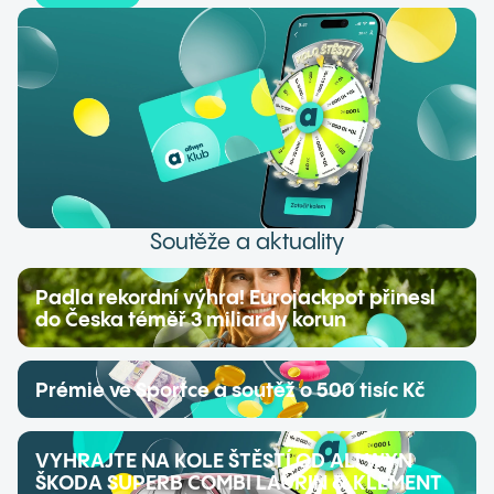
Soutěže a aktuality
Padla rekordní výhra! Eurojackpot přinesl
do Česka téměř 3 miliardy korun
Prémie ve Sportce a soutěž o 500 tisíc Kč
VYHRAJTE NA KOLE ŠTĚSTÍ OD ALLWYN
ŠKODA SUPERB COMBI LAURIN & KLEMENT