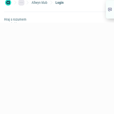
Allwyn klub
Login
Hraj s rozumem
Herní plány
Varování: Účast na hazardní hře může být škodlivá | 18+
Hrajte s Allwynem
Allwyn
Další služby
Užitečné informace
CHAT
© Allwyn Česko a.s. Evropská 866/69, Vokovice, 160 00 Praha 6
266 12 12 12