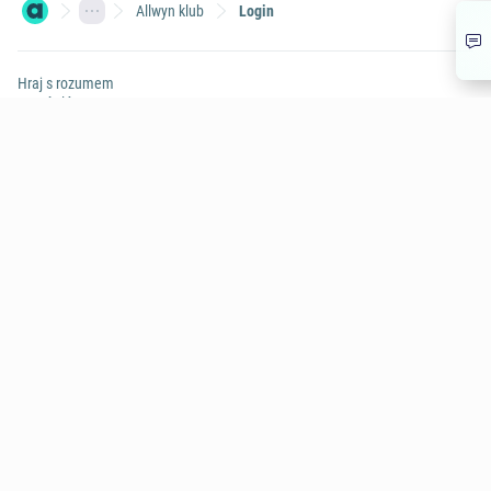
Allwyn klub
Login
Hraj s rozumem
Herní plány
Varování: Účast na hazardní hře může být škodlivá | 18+
Hrajte s Allwynem
Allwyn
Další služby
Užitečné informace
CHAT
© Allwyn Česko a.s. Evropská 866/69, Vokovice, 160 00 Praha 6
266 12 12 12