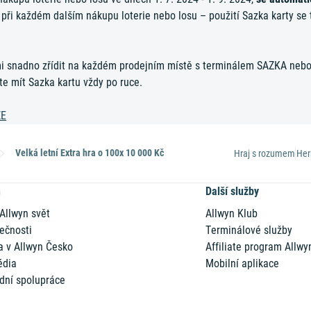
ři každém dalším nákupu loterie nebo losu – použití Sazka karty se tot
mi snadno zřídit na každém prodejním místě s terminálem SAZKA neb
te mít Sazka kartu vždy po ruce.
ŽE
Velká letní Extra hra o 100x 10 000 Kč
Hraj s rozumem
Her
n
Další služby
 Allwyn svět
Allwyn Klub
ečnosti
Terminálové služby
a v Allwyn Česko
Affiliate program Allwy
édia
Mobilní aplikace
dní spolupráce