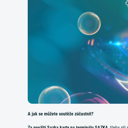
A jak se můžete soutěže zúčastnit?
Za použití Sazka karty na terminálu SAZKA
, třeba při