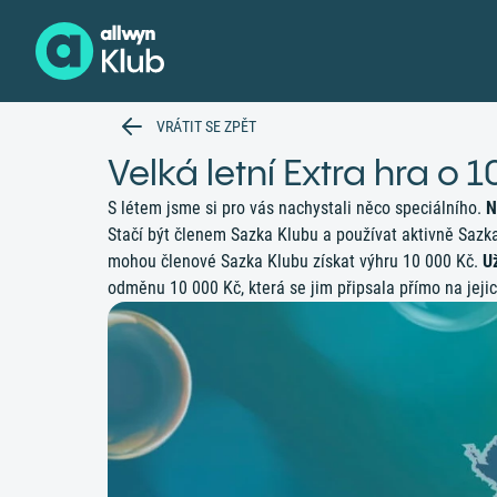
VRÁTIT SE ZPĚT
Velká letní Extra hra o 
S létem jsme si pro vás nachystali něco speciálního.
Na
Stačí být členem Sazka Klubu a používat aktivně Sazka 
mohou členové Sazka Klubu získat výhru 10 000 Kč.
Už
odměnu 10 000 Kč, která se jim připsala přímo na jeji